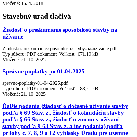
Vložené:
16. 4. 2018
Stavebný úrad tlačivá
Žiadosť o preskúmanie spôsobilosti stavby na
užívanie
Ziadost-o-preskumanie-sposobilosti-stavby-na-uzivanie.pdf
Typ súboru: PDF dokument, Veľkosť: 671,19 kB
Vložené:
21. 10. 2025
Správne poplatky po 01.04.2025
spravne-poplatky-01-04-2025.pdf
Typ súboru: PDF dokument, Veľkosť: 183,21 kB
Vložené:
21. 10. 2025
Ďalšie podania (žiadosť o dočasné užívanie stavby
podľa § 69 Stav. z., žiadosť o kolaudáciu stavby
podľa § 66 Stav. z., žiadosť o zmenu v užívaní
stavby podľa § 68 Stav. z. a iné podania) podľa
prílohy č. 7, 8, 9 a 12 vyhlášky Úradu pre územné