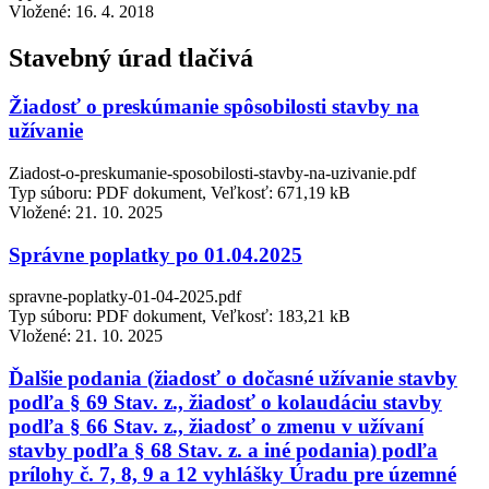
Vložené:
16. 4. 2018
Stavebný úrad tlačivá
Žiadosť o preskúmanie spôsobilosti stavby na
užívanie
Ziadost-o-preskumanie-sposobilosti-stavby-na-uzivanie.pdf
Typ súboru: PDF dokument, Veľkosť: 671,19 kB
Vložené:
21. 10. 2025
Správne poplatky po 01.04.2025
spravne-poplatky-01-04-2025.pdf
Typ súboru: PDF dokument, Veľkosť: 183,21 kB
Vložené:
21. 10. 2025
Ďalšie podania (žiadosť o dočasné užívanie stavby
podľa § 69 Stav. z., žiadosť o kolaudáciu stavby
podľa § 66 Stav. z., žiadosť o zmenu v užívaní
stavby podľa § 68 Stav. z. a iné podania) podľa
prílohy č. 7, 8, 9 a 12 vyhlášky Úradu pre územné