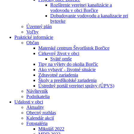
Rozšírenie verejnej kanalizácie a
vodovodu v obci Borčice
Dobudovanie vodovodu a kanalizacie pri
bytovke
Územný plán
Voľby
Praktické informácie
Občan
Materské centrum Štvorlístok Borčice
Cirkevný život v obci
Sväté omše
Tipy na výlety do okolia Borčíc
Ako vybaviť - životné situácie
Zdravotné zariadenia
Školy a predškolské zariadenia
Ústredný portál verejnej správy (ÚPVS)
Návštevník
Podnikatelia
Udalosti v obci
Aktuality
Obecný rozhlas
Kalendár akcií
Fotogaléria
Mikuláš 2022