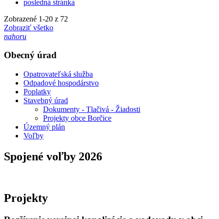
posledná stránka
Zobrazené
1
-
20
z 72
Zobraziť všetko
nahoru
Obecný úrad
Opatrovateľská služba
Odpadové hospodárstvo
Poplatky
Stavebný úrad
Dokumenty - Tlačivá - Žiadosti
Projekty obce Borčice
Územný plán
Voľby
Spojené voľby 2026
Projekty