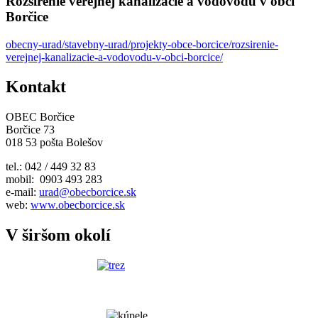
Rozšírenie verejnej kanalizácie a vodovodu v obci
Borčice
obecny-urad/stavebny-urad/projekty-obce-borcice/rozsirenie-
verejnej-kanalizacie-a-vodovodu-v-obci-borcice/
Kontakt
OBEC Borčice
Borčice 73
018 53 pošta Bolešov
tel.: 042 / 449 32 83
mobil: 0903 493 283
e-mail:
urad@obecborcice.sk
web:
www.obecborcice.sk
V širšom okolí