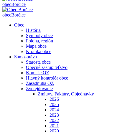
obec
Borčice
obec
Borčice
Obec
História
Symboly obce
Poloha, región
Mapa obce
Kronika obce
Samospráva
Starosta obce
Obecné zastupiteľstvo
Komisie OZ
Hlavný kontrolór obce
Zasadnutia OZ
Zverejňovanie
Zmluvy, Faktúry, Objednávky
2026
2025
2024
2023
2022
2021
2020