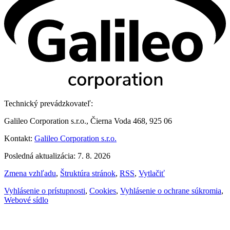
Technický prevádzkovateľ:
Galileo Corporation s.r.o., Čierna Voda 468, 925 06
Kontakt:
Galileo Corporation s.r.o.
Posledná aktualizácia: 7. 8. 2026
Zmena vzhľadu
,
Štruktúra stránok
,
RSS
,
Vytlačiť
Vyhlásenie o prístupnosti
,
Cookies
,
Vyhlásenie o ochrane súkromia
,
Webové sídlo