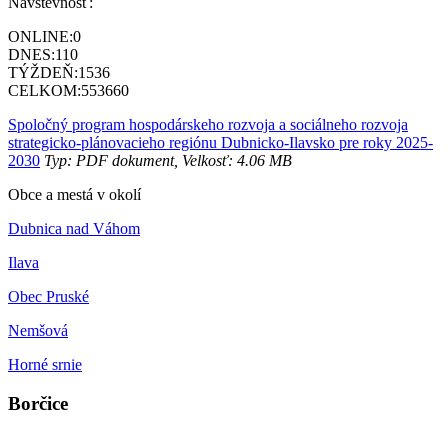
Návštevnosť:
ONLINE:
0
DNES:
110
TÝŽDEŇ:
1536
CELKOM:
553660
Spoločný program hospodárskeho rozvoja a sociálneho rozvoja
strategicko-plánovacieho regiónu Dubnicko-Ilavsko pre roky 2025-
2030
Typ: PDF dokument, Velkosť: 4.06 MB
Obce a mestá v okolí
Dubnica nad Váhom
Ilava
Obec Pruské
Nemšová
Horné srnie
Borčice