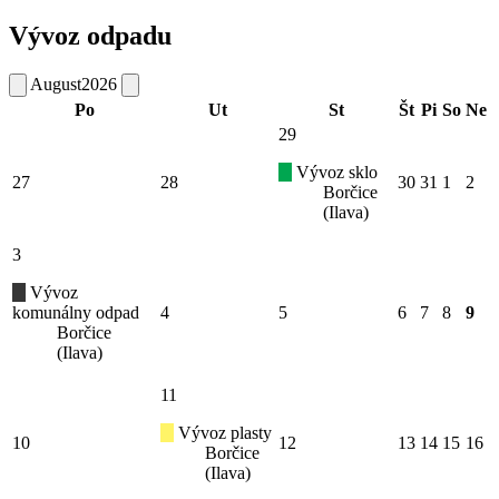
Vývoz odpadu
August
2026
Po
Ut
St
Št
Pi
So
Ne
29
Vývoz sklo
27
28
30
31
1
2
Borčice
(Ilava)
3
Vývoz
komunálny odpad
4
5
6
7
8
9
Borčice
(Ilava)
11
Vývoz plasty
10
12
13
14
15
16
Borčice
(Ilava)