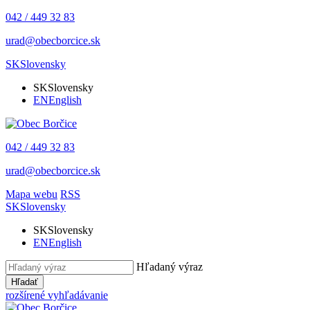
042 / 449 32 83
urad@obecborcice.sk
SK
Slovensky
SK
Slovensky
EN
English
042 / 449 32 83
urad@obecborcice.sk
Mapa webu
RSS
SK
Slovensky
SK
Slovensky
EN
English
Hľadaný výraz
Hľadať
rozšírené vyhľadávanie