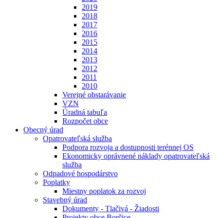
2019
2018
2017
2016
2015
2014
2013
2012
2011
2010
Verejné obstarávanie
VZN
Úradná tabuľa
Rozpočet obce
Obecný úrad
Opatrovateľská služba
Podpora rozvoja a dostupnosti terénnej OS
Ekonomicky oprávnené náklady opatrovateľská
služba
Odpadové hospodárstvo
Poplatky
Miestny poplatok za rozvoj
Stavebný úrad
Dokumenty - Tlačivá - Žiadosti
Projekty obce Borčice