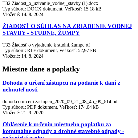
T32 Ziadost_o_uzivanie_vodnej_stavby (1).docx
Typ súboru: DOCX dokument, Veľkosť: 15,18 kB
Vložené:
14. 8. 2024
ŽIADOSŤ O SÚHLAS NA ZRIADENIE VODNEJ
STAVBY - STUDNE, ŽUMPY
T33 Žiadosť o vyjadrenie k studni, žumpe.rtf
Typ súboru: RTF dokument, Veľkosť: 52,97 kB
Vložené:
14. 8. 2024
Miestne dane a poplatky
Dohoda o určení zástupcu na podanie k dani z
nehnuteľnosti
dohoda o urceni zastupcu_2020_09_21_08_45_09_614.pdf
Typ súboru: PDF dokument, Veľkosť: 174,04 kB
Vložené:
21. 9. 2020
Ohlásenie k určeniu miestneho poplatku za
komunálne odpady a drobné stavebné odpady -
právnické osoby