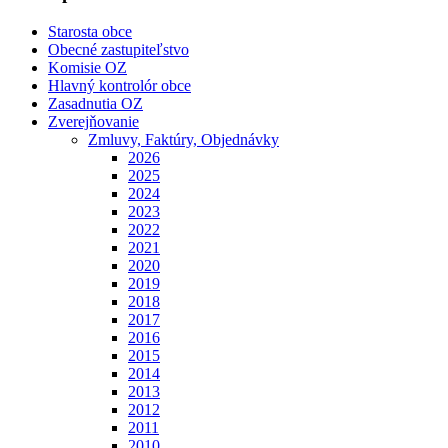
Starosta obce
Obecné zastupiteľstvo
Komisie OZ
Hlavný kontrolór obce
Zasadnutia OZ
Zverejňovanie
Zmluvy, Faktúry, Objednávky
2026
2025
2024
2023
2022
2021
2020
2019
2018
2017
2016
2015
2014
2013
2012
2011
2010