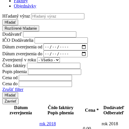
Faktúry
Objednávky
Hľadaný výraz
Hľadať
Rozšírené hľadanie
Dodávateľ
IČO Dodávatelia
Dátum zverejnenia od
Dátum zverejnenia do
Zverejnený v roku
Číslo faktúry
Popis plnenia
Cena od
Cena do
Zrušiť filter
Zavrieť
Dátum
Číslo faktúry
Dodávateľ
Cena *
zverejnenia
Popis plnenia
Odberateľ
rok 2018
rok 2018
0,00