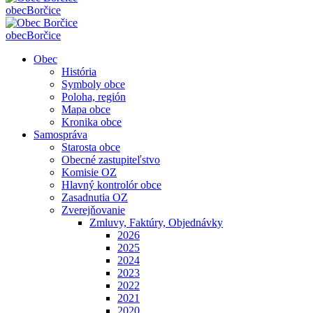
obec
Borčice
obec
Borčice
Obec
História
Symboly obce
Poloha, región
Mapa obce
Kronika obce
Samospráva
Starosta obce
Obecné zastupiteľstvo
Komisie OZ
Hlavný kontrolór obce
Zasadnutia OZ
Zverejňovanie
Zmluvy, Faktúry, Objednávky
2026
2025
2024
2023
2022
2021
2020