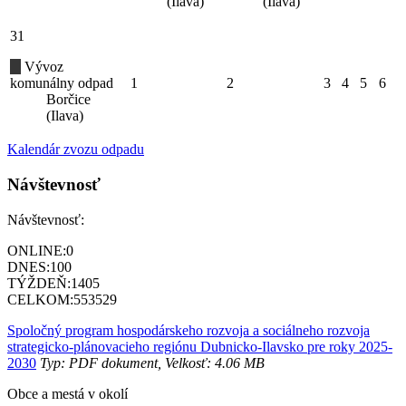
(Ilava)
(Ilava)
31
Vývoz
komunálny odpad
1
2
3
4
5
6
Borčice
(Ilava)
Kalendár zvozu odpadu
Návštevnosť
Návštevnosť:
ONLINE:
0
DNES:
100
TÝŽDEŇ:
1405
CELKOM:
553529
Spoločný program hospodárskeho rozvoja a sociálneho rozvoja
strategicko-plánovacieho regiónu Dubnicko-Ilavsko pre roky 2025-
2030
Typ: PDF dokument, Velkosť: 4.06 MB
Obce a mestá v okolí