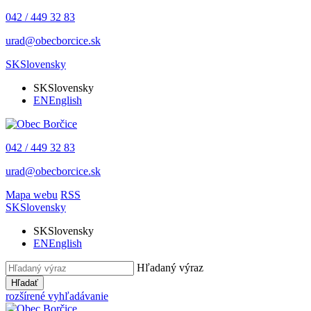
042 / 449 32 83
urad@obecborcice.sk
SK
Slovensky
SK
Slovensky
EN
English
042 / 449 32 83
urad@obecborcice.sk
Mapa webu
RSS
SK
Slovensky
SK
Slovensky
EN
English
Hľadaný výraz
Hľadať
rozšírené vyhľadávanie