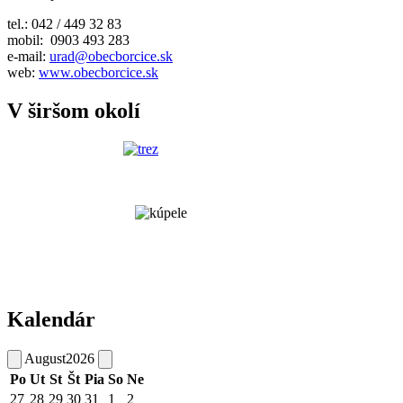
tel.: 042 / 449 32 83
mobil: 0903 493 283
e-mail:
urad@obecborcice.sk
web:
www.obecborcice.sk
V širšom okolí
Kalendár
August
2026
Po
Ut
St
Št
Pia
So
Ne
27
28
29
30
31
1
2