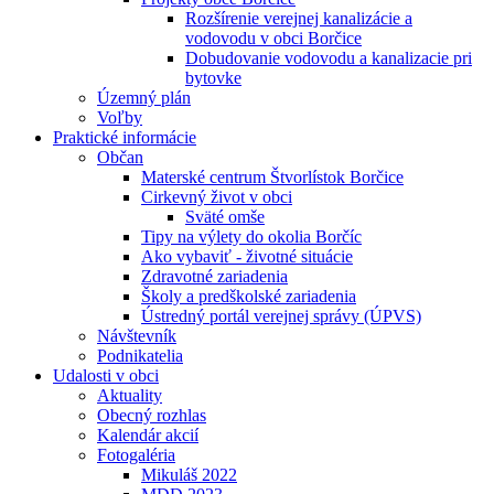
Rozšírenie verejnej kanalizácie a
vodovodu v obci Borčice
Dobudovanie vodovodu a kanalizacie pri
bytovke
Územný plán
Voľby
Praktické informácie
Občan
Materské centrum Štvorlístok Borčice
Cirkevný život v obci
Sväté omše
Tipy na výlety do okolia Borčíc
Ako vybaviť - životné situácie
Zdravotné zariadenia
Školy a predškolské zariadenia
Ústredný portál verejnej správy (ÚPVS)
Návštevník
Podnikatelia
Udalosti v obci
Aktuality
Obecný rozhlas
Kalendár akcií
Fotogaléria
Mikuláš 2022