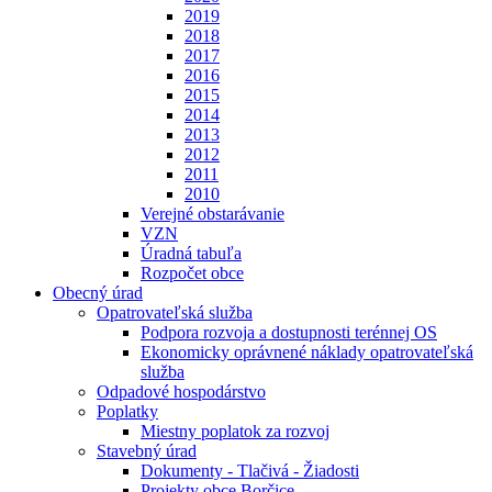
2019
2018
2017
2016
2015
2014
2013
2012
2011
2010
Verejné obstarávanie
VZN
Úradná tabuľa
Rozpočet obce
Obecný úrad
Opatrovateľská služba
Podpora rozvoja a dostupnosti terénnej OS
Ekonomicky oprávnené náklady opatrovateľská
služba
Odpadové hospodárstvo
Poplatky
Miestny poplatok za rozvoj
Stavebný úrad
Dokumenty - Tlačivá - Žiadosti
Projekty obce Borčice