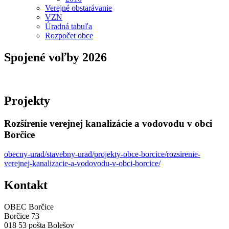
Verejné obstarávanie
VZN
Úradná tabuľa
Rozpočet obce
Spojené voľby 2026
Projekty
Rozšírenie verejnej kanalizácie a vodovodu v obci
Borčice
obecny-urad/stavebny-urad/projekty-obce-borcice/rozsirenie-
verejnej-kanalizacie-a-vodovodu-v-obci-borcice/
Kontakt
OBEC Borčice
Borčice 73
018 53 pošta Bolešov