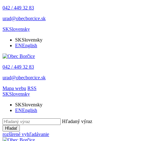
042 / 449 32 83
urad@obecborcice.sk
SK
Slovensky
SK
Slovensky
EN
English
042 / 449 32 83
urad@obecborcice.sk
Mapa webu
RSS
SK
Slovensky
SK
Slovensky
EN
English
Hľadaný výraz
Hľadať
rozšírené vyhľadávanie