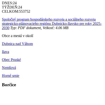
DNES:
24
TÝŽDEŇ:
24
CELKOM:
553752
Spoločný program hospodárskeho rozvoja a sociálneho rozvoja
strategicko-plánovacieho regiónu Dubnicko-Ilavsko pre roky 2025-
2030
Typ: PDF dokument, Velkosť: 4.06 MB
Obce a mestá v okolí
Dubnica nad Váhom
Ilava
Obec Pruské
Nemšová
Horné srnie
Borčice