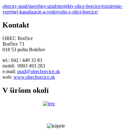
obecny-urad/stavebny-urad/projekty-obce-borcice/rozsirenie-
verejnej-kanalizacie-a-vodovodu-v-obci-borcice/
Kontakt
OBEC Borčice
Borčice 73
018 53 pošta Bolešov
tel.: 042 / 449 32 83
mobil: 0903 493 283
e-mail:
urad@obecborcice.sk
web:
www.obecborcice.sk
V širšom okolí