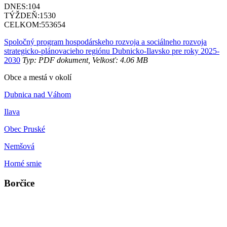
DNES:
104
TÝŽDEŇ:
1530
CELKOM:
553654
Spoločný program hospodárskeho rozvoja a sociálneho rozvoja
strategicko-plánovacieho regiónu Dubnicko-Ilavsko pre roky 2025-
2030
Typ: PDF dokument, Velkosť: 4.06 MB
Obce a mestá v okolí
Dubnica nad Váhom
Ilava
Obec Pruské
Nemšová
Horné srnie
Borčice