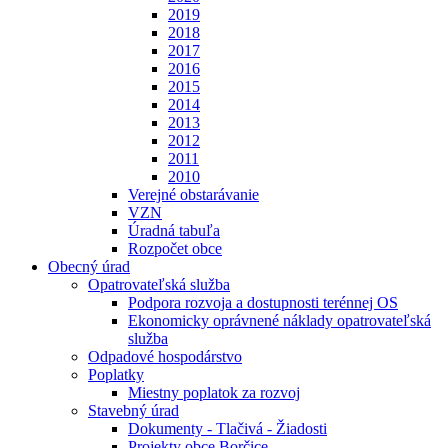
2019
2018
2017
2016
2015
2014
2013
2012
2011
2010
Verejné obstarávanie
VZN
Úradná tabuľa
Rozpočet obce
Obecný úrad
Opatrovateľská služba
Podpora rozvoja a dostupnosti terénnej OS
Ekonomicky oprávnené náklady opatrovateľská
služba
Odpadové hospodárstvo
Poplatky
Miestny poplatok za rozvoj
Stavebný úrad
Dokumenty - Tlačivá - Žiadosti
Projekty obce Borčice