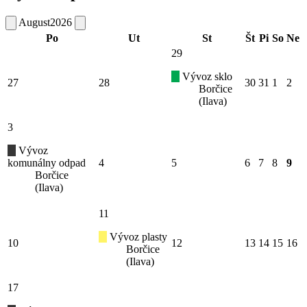
August
2026
Po
Ut
St
Št
Pi
So
Ne
29
Vývoz sklo
27
28
30
31
1
2
Borčice
(Ilava)
3
Vývoz
komunálny odpad
4
5
6
7
8
9
Borčice
(Ilava)
11
Vývoz plasty
10
12
13
14
15
16
Borčice
(Ilava)
17