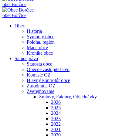
obec
Borčice
obec
Borčice
Obec
História
Symboly obce
Poloha, región
Mapa obce
Kronika obce
Samospráva
Starosta obce
Obecné zastupiteľstvo
Komisie OZ
Hlavný kontrolór obce
Zasadnutia OZ
Zverejňovanie
Zmluvy, Faktúry, Objednávky
2026
2025
2024
2023
2022
2021
2020