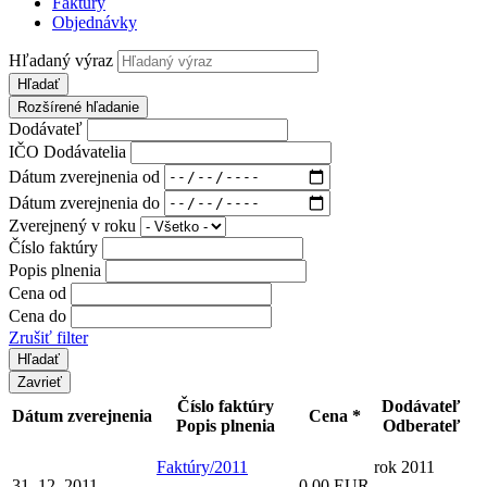
Faktúry
Objednávky
Hľadaný výraz
Hľadať
Rozšírené hľadanie
Dodávateľ
IČO Dodávatelia
Dátum zverejnenia od
Dátum zverejnenia do
Zverejnený v roku
Číslo faktúry
Popis plnenia
Cena od
Cena do
Zrušiť filter
Zavrieť
Číslo faktúry
Dodávateľ
Dátum zverejnenia
Cena *
Popis plnenia
Odberateľ
Faktúry/2011
rok 2011
31. 12. 2011
0,00 EUR