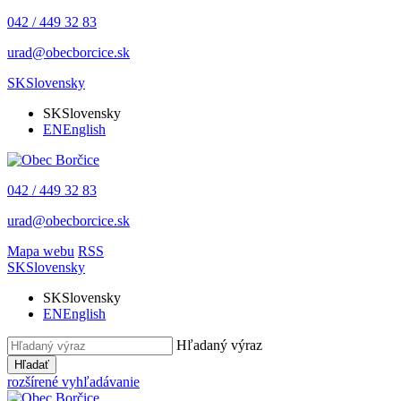
042 / 449 32 83
urad@obecborcice.sk
SK
Slovensky
SK
Slovensky
EN
English
042 / 449 32 83
urad@obecborcice.sk
Mapa webu
RSS
SK
Slovensky
SK
Slovensky
EN
English
Hľadaný výraz
Hľadať
rozšírené vyhľadávanie