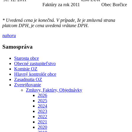
Faktúry za rok 2011
Obec Borčice
* Uvedená cena je konečná. V prípade, že je zmluvná strana
platcom DPH, je cena uvedená vrátane DPH.
nahoru
Samospráva
Starosta obce
Obecné zastupiteľstvo
Komisie OZ
Hlavný kontrolór obce
Zasadnutia OZ
Zverejňovanie
Zmluvy, Faktúry, Objednávky
2026
2025
2024
2023
2022
2021
2020