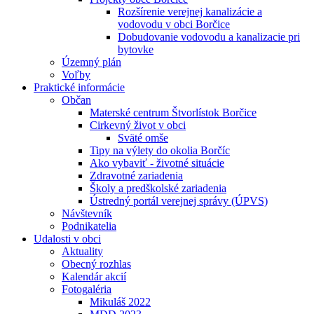
Rozšírenie verejnej kanalizácie a
vodovodu v obci Borčice
Dobudovanie vodovodu a kanalizacie pri
bytovke
Územný plán
Voľby
Praktické informácie
Občan
Materské centrum Štvorlístok Borčice
Cirkevný život v obci
Sväté omše
Tipy na výlety do okolia Borčíc
Ako vybaviť - životné situácie
Zdravotné zariadenia
Školy a predškolské zariadenia
Ústredný portál verejnej správy (ÚPVS)
Návštevník
Podnikatelia
Udalosti v obci
Aktuality
Obecný rozhlas
Kalendár akcií
Fotogaléria
Mikuláš 2022