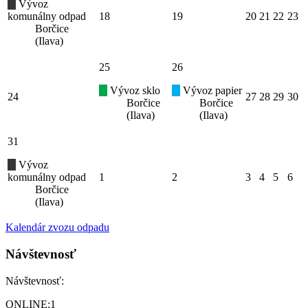
Vývoz
komunálny odpad
18
19
20
21
22
23
Borčice
(Ilava)
25
26
Vývoz sklo
Vývoz papier
24
27
28
29
30
Borčice
Borčice
(Ilava)
(Ilava)
31
Vývoz
komunálny odpad
1
2
3
4
5
6
Borčice
(Ilava)
Kalendár zvozu odpadu
Návštevnosť
Návštevnosť:
ONLINE:
1