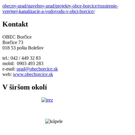
obecny-urad/stavebny-urad/projekty-obce-borcice/rozsirenie-
verejnej-kanalizacie-a-vodovodu-v-obci-borcice/
Kontakt
OBEC Borčice
Borčice 73
018 53 pošta Bolešov
tel.: 042 / 449 32 83
mobil: 0903 493 283
e-mail:
urad@obecborcice.sk
web:
www.obecborcice.sk
V širšom okolí