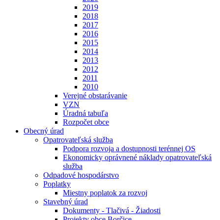
2019
2018
2017
2016
2015
2014
2013
2012
2011
2010
Verejné obstarávanie
VZN
Úradná tabuľa
Rozpočet obce
Obecný úrad
Opatrovateľská služba
Podpora rozvoja a dostupnosti terénnej OS
Ekonomicky oprávnené náklady opatrovateľská
služba
Odpadové hospodárstvo
Poplatky
Miestny poplatok za rozvoj
Stavebný úrad
Dokumenty - Tlačivá - Žiadosti
Projekty obce Borčice