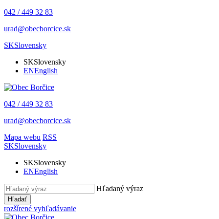
042 / 449 32 83
urad@obecborcice.sk
SK
Slovensky
SK
Slovensky
EN
English
042 / 449 32 83
urad@obecborcice.sk
Mapa webu
RSS
SK
Slovensky
SK
Slovensky
EN
English
Hľadaný výraz
Hľadať
rozšírené vyhľadávanie