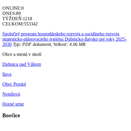
ONLINE:
0
DNES:
89
TÝŽDEŇ:
1218
CELKOM:
553342
Spoločný program hospodárskeho rozvoja a sociálneho rozvoja
strategicko-plánovacieho regiónu Dubnicko-Ilavsko pre roky 2025-
2030
Typ: PDF dokument, Velkosť: 4.06 MB
Obce a mestá v okolí
Dubnica nad Váhom
Ilava
Obec Pruské
Nemšová
Horné srnie
Borčice