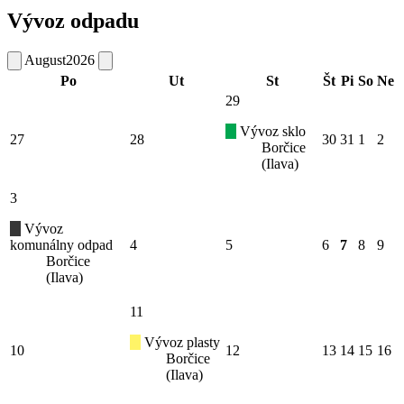
Vývoz odpadu
August
2026
Po
Ut
St
Št
Pi
So
Ne
29
Vývoz sklo
27
28
30
31
1
2
Borčice
(Ilava)
3
Vývoz
komunálny odpad
4
5
6
7
8
9
Borčice
(Ilava)
11
Vývoz plasty
10
12
13
14
15
16
Borčice
(Ilava)