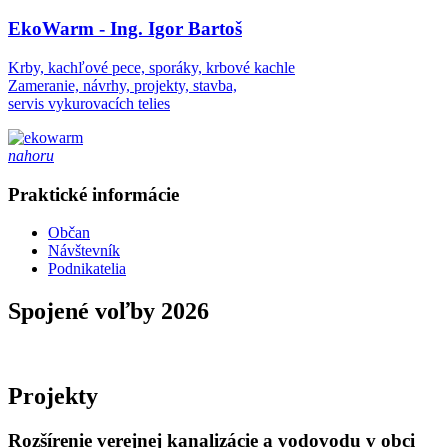
EkoWarm - Ing. Igor Bartoš
Krby, kachľové pece, sporáky, krbové kachle
Zameranie, návrhy, projekty, stavba,
servis vykurovacích telies
nahoru
Praktické informácie
Občan
Návštevník
Podnikatelia
Spojené voľby 2026
Projekty
Rozšírenie verejnej kanalizácie a vodovodu v obci