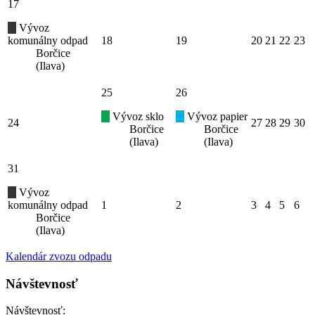
17
Vývoz
komunálny odpad
18
19
20
21
22
23
Borčice
(Ilava)
25
26
Vývoz sklo
Vývoz papier
24
27
28
29
30
Borčice
Borčice
(Ilava)
(Ilava)
31
Vývoz
komunálny odpad
1
2
3
4
5
6
Borčice
(Ilava)
Kalendár zvozu odpadu
Návštevnosť
Návštevnosť: