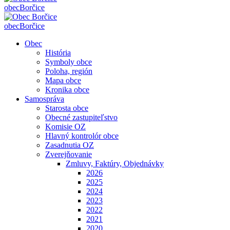
obec
Borčice
obec
Borčice
Obec
História
Symboly obce
Poloha, región
Mapa obce
Kronika obce
Samospráva
Starosta obce
Obecné zastupiteľstvo
Komisie OZ
Hlavný kontrolór obce
Zasadnutia OZ
Zverejňovanie
Zmluvy, Faktúry, Objednávky
2026
2025
2024
2023
2022
2021
2020