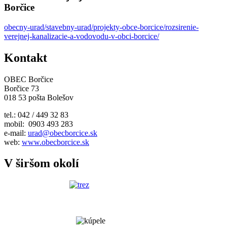
Borčice
obecny-urad/stavebny-urad/projekty-obce-borcice/rozsirenie-
verejnej-kanalizacie-a-vodovodu-v-obci-borcice/
Kontakt
OBEC Borčice
Borčice 73
018 53 pošta Bolešov
tel.: 042 / 449 32 83
mobil: 0903 493 283
e-mail:
urad@obecborcice.sk
web:
www.obecborcice.sk
V širšom okolí