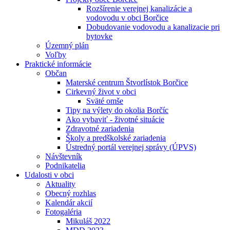
Rozšírenie verejnej kanalizácie a
vodovodu v obci Borčice
Dobudovanie vodovodu a kanalizacie pri
bytovke
Územný plán
Voľby
Praktické informácie
Občan
Materské centrum Štvorlístok Borčice
Cirkevný život v obci
Sväté omše
Tipy na výlety do okolia Borčíc
Ako vybaviť - životné situácie
Zdravotné zariadenia
Školy a predškolské zariadenia
Ústredný portál verejnej správy (ÚPVS)
Návštevník
Podnikatelia
Udalosti v obci
Aktuality
Obecný rozhlas
Kalendár akcií
Fotogaléria
Mikuláš 2022