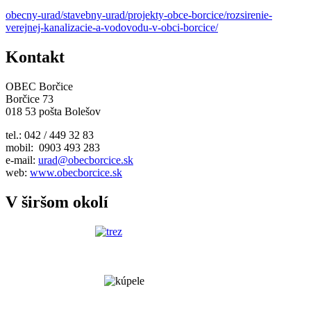
obecny-urad/stavebny-urad/projekty-obce-borcice/rozsirenie-
verejnej-kanalizacie-a-vodovodu-v-obci-borcice/
Kontakt
OBEC Borčice
Borčice 73
018 53 pošta Bolešov
tel.: 042 / 449 32 83
mobil: 0903 493 283
e-mail:
urad@obecborcice.sk
web:
www.obecborcice.sk
V širšom okolí