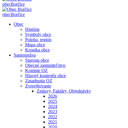
obec
Borčice
obec
Borčice
Obec
História
Symboly obce
Poloha, región
Mapa obce
Kronika obce
Samospráva
Starosta obce
Obecné zastupiteľstvo
Komisie OZ
Hlavný kontrolór obce
Zasadnutia OZ
Zverejňovanie
Zmluvy, Faktúry, Objednávky
2026
2025
2024
2023
2022
2021
2020