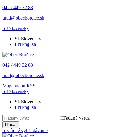
042 / 449 32 83
urad@obecborcice.sk
SK
Slovensky
SK
Slovensky
EN
English
042 / 449 32 83
urad@obecborcice.sk
Mapa webu
RSS
SK
Slovensky
SK
Slovensky
EN
English
Hľadaný výraz
Hľadať
rozšírené vyhľadávanie