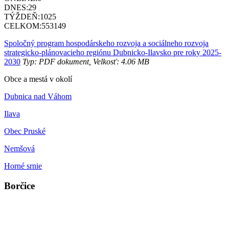
DNES:
29
TÝŽDEŇ:
1025
CELKOM:
553149
Spoločný program hospodárskeho rozvoja a sociálneho rozvoja
strategicko-plánovacieho regiónu Dubnicko-Ilavsko pre roky 2025-
2030
Typ: PDF dokument, Velkosť: 4.06 MB
Obce a mestá v okolí
Dubnica nad Váhom
Ilava
Obec Pruské
Nemšová
Horné srnie
Borčice