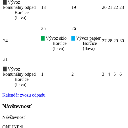
Vývoz
komunálny odpad
18
19
20
21
22
23
Borčice
(Ilava)
25
26
Vývoz sklo
Vývoz papier
24
27
28
29
30
Borčice
Borčice
(Ilava)
(Ilava)
31
Vývoz
komunálny odpad
1
2
3
4
5
6
Borčice
(Ilava)
Kalendár zvozu odpadu
Návštevnosť
Návštevnosť:
ONLINE:
0