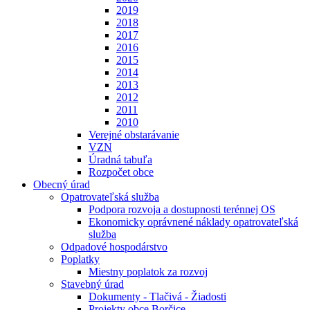
2019
2018
2017
2016
2015
2014
2013
2012
2011
2010
Verejné obstarávanie
VZN
Úradná tabuľa
Rozpočet obce
Obecný úrad
Opatrovateľská služba
Podpora rozvoja a dostupnosti terénnej OS
Ekonomicky oprávnené náklady opatrovateľská
služba
Odpadové hospodárstvo
Poplatky
Miestny poplatok za rozvoj
Stavebný úrad
Dokumenty - Tlačivá - Žiadosti
Projekty obce Borčice