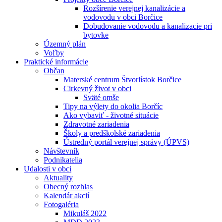
Rozšírenie verejnej kanalizácie a
vodovodu v obci Borčice
Dobudovanie vodovodu a kanalizacie pri
bytovke
Územný plán
Voľby
Praktické informácie
Občan
Materské centrum Štvorlístok Borčice
Cirkevný život v obci
Sväté omše
Tipy na výlety do okolia Borčíc
Ako vybaviť - životné situácie
Zdravotné zariadenia
Školy a predškolské zariadenia
Ústredný portál verejnej správy (ÚPVS)
Návštevník
Podnikatelia
Udalosti v obci
Aktuality
Obecný rozhlas
Kalendár akcií
Fotogaléria
Mikuláš 2022