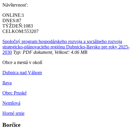
Návštevnosť:
ONLINE:
1
DNES:
87
TÝŽDEŇ:
1083
CELKOM:
553207
Spoločný program hospodárskeho rozvoja a sociálneho rozvoja
strategicko-plánovacieho regiónu Dubnicko-Ilavsko pre roky 2025-
2030
Typ: PDF dokument, Velkosť: 4.06 MB
Obce a mestá v okolí
Dubnica nad Váhom
Ilava
Obec Pruské
Nemšová
Horné srnie
Borčice