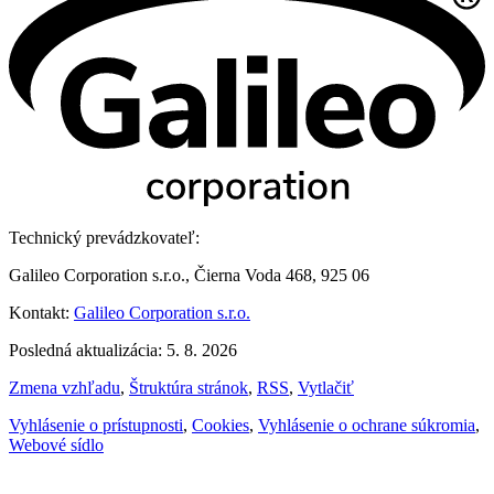
Technický prevádzkovateľ:
Galileo Corporation s.r.o., Čierna Voda 468, 925 06
Kontakt:
Galileo Corporation s.r.o.
Posledná aktualizácia: 5. 8. 2026
Zmena vzhľadu
,
Štruktúra stránok
,
RSS
,
Vytlačiť
Vyhlásenie o prístupnosti
,
Cookies
,
Vyhlásenie o ochrane súkromia
,
Webové sídlo