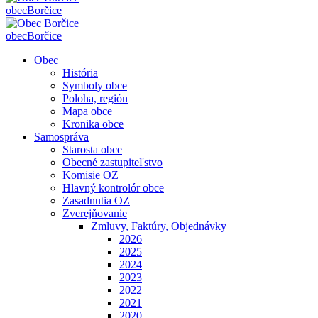
obec
Borčice
obec
Borčice
Obec
História
Symboly obce
Poloha, región
Mapa obce
Kronika obce
Samospráva
Starosta obce
Obecné zastupiteľstvo
Komisie OZ
Hlavný kontrolór obce
Zasadnutia OZ
Zverejňovanie
Zmluvy, Faktúry, Objednávky
2026
2025
2024
2023
2022
2021
2020