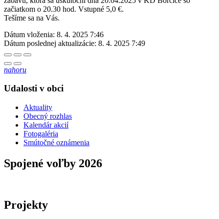
zábavu, ktorá sa uskutoční dňa 20.04.2025 v KD Borčice so
začiatkom o 20.30 hod. Vstupné 5,0 €.
Tešíme sa na Vás.
Dátum vloženia:
8. 4. 2025 7:46
Dátum poslednej aktualizácie:
8. 4. 2025 7:49
nahoru
Udalosti v obci
Aktuality
Obecný rozhlas
Kalendár akcií
Fotogaléria
Smútočné oznámenia
Spojené voľby 2026
Projekty