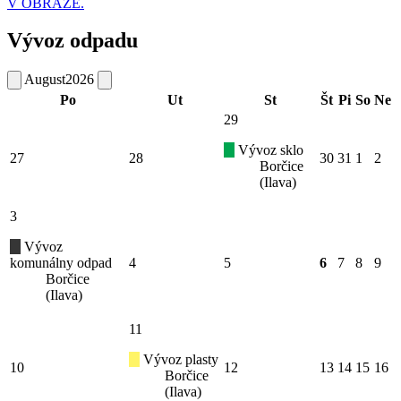
V OBRAZE.
Vývoz odpadu
August
2026
Po
Ut
St
Št
Pi
So
Ne
29
Vývoz sklo
27
28
30
31
1
2
Borčice
(Ilava)
3
Vývoz
komunálny odpad
4
5
6
7
8
9
Borčice
(Ilava)
11
Vývoz plasty
10
12
13
14
15
16
Borčice
(Ilava)