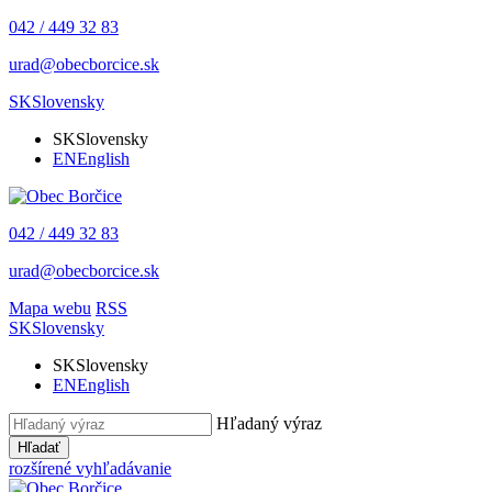
042 / 449 32 83
urad@obecborcice.sk
SK
Slovensky
SK
Slovensky
EN
English
042 / 449 32 83
urad@obecborcice.sk
Mapa webu
RSS
SK
Slovensky
SK
Slovensky
EN
English
Hľadaný výraz
Hľadať
rozšírené vyhľadávanie