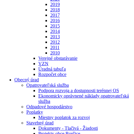
2019
2018
2017
2016
2015
2014
2013
2012
2011
2010
Verejné obstarávanie
VZN
Úradná tabuľa
Rozpočet obce
Obecný úrad
Opatrovateľská služba
Podpora rozvoja a dostupnosti terénnej OS
Ekonomicky oprávnené náklady opatrovateľská
služba
Odpadové hospodárstvo
Poplatky
Miestny poplatok za rozvoj
Stavebný úrad
Dokumenty - Tlačivá - Žiadosti
Projekty obce Borčice