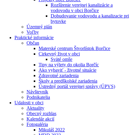
Rozšírenie verejnej kanalizácie a
vodovodu v obci Borčice
Dobudovanie vodovodu a kanalizacie pri
bytovke
Územný plán
Voľby
Praktické informácie
Občan
Materské centrum Štvorlístok Borčice
Cirkevný život v obci
Sväté omše
Tipy na výlety do okolia Borčíc
Ako vybaviť - životné situácie
Zdravotné zariadenia
Školy a predškolské zariadenia
Ústredný portál verejnej správy (ÚPVS)
Návštevník
Podnikatelia
Udalosti v obci
Aktuality
Obecný rozhlas
Kalendár akcií
Fotogaléria
Mikuláš 2022