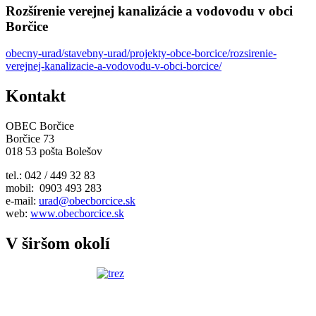
Rozšírenie verejnej kanalizácie a vodovodu v obci
Borčice
obecny-urad/stavebny-urad/projekty-obce-borcice/rozsirenie-
verejnej-kanalizacie-a-vodovodu-v-obci-borcice/
Kontakt
OBEC Borčice
Borčice 73
018 53 pošta Bolešov
tel.: 042 / 449 32 83
mobil: 0903 493 283
e-mail:
urad@obecborcice.sk
web:
www.obecborcice.sk
V širšom okolí