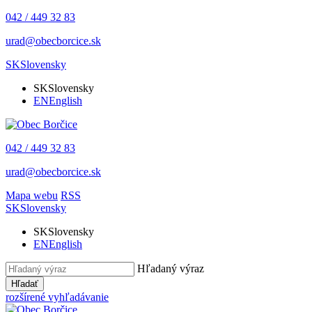
042 / 449 32 83
urad@obecborcice.sk
SK
Slovensky
SK
Slovensky
EN
English
042 / 449 32 83
urad@obecborcice.sk
Mapa webu
RSS
SK
Slovensky
SK
Slovensky
EN
English
Hľadaný výraz
Hľadať
rozšírené vyhľadávanie