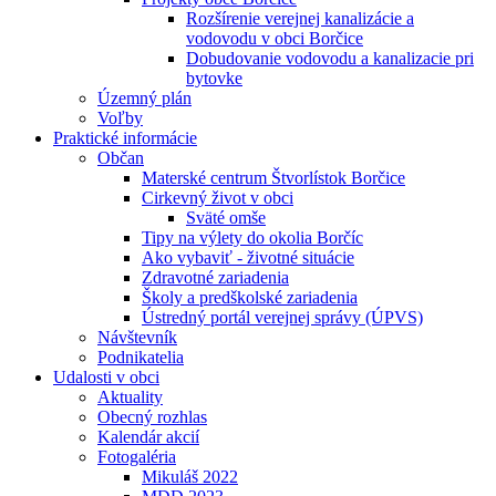
Rozšírenie verejnej kanalizácie a
vodovodu v obci Borčice
Dobudovanie vodovodu a kanalizacie pri
bytovke
Územný plán
Voľby
Praktické informácie
Občan
Materské centrum Štvorlístok Borčice
Cirkevný život v obci
Sväté omše
Tipy na výlety do okolia Borčíc
Ako vybaviť - životné situácie
Zdravotné zariadenia
Školy a predškolské zariadenia
Ústredný portál verejnej správy (ÚPVS)
Návštevník
Podnikatelia
Udalosti v obci
Aktuality
Obecný rozhlas
Kalendár akcií
Fotogaléria
Mikuláš 2022