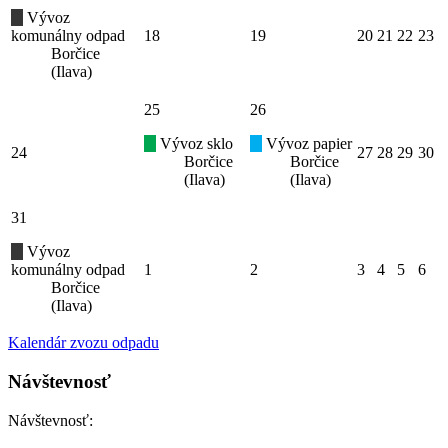
Vývoz
komunálny odpad
18
19
20
21
22
23
Borčice
(Ilava)
25
26
Vývoz sklo
Vývoz papier
24
27
28
29
30
Borčice
Borčice
(Ilava)
(Ilava)
31
Vývoz
komunálny odpad
1
2
3
4
5
6
Borčice
(Ilava)
Kalendár zvozu odpadu
Návštevnosť
Návštevnosť: