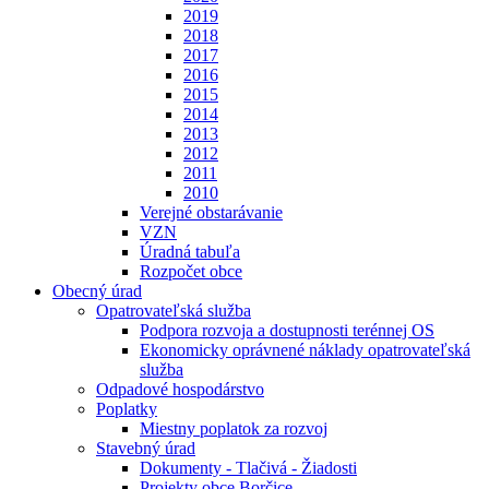
2019
2018
2017
2016
2015
2014
2013
2012
2011
2010
Verejné obstarávanie
VZN
Úradná tabuľa
Rozpočet obce
Obecný úrad
Opatrovateľská služba
Podpora rozvoja a dostupnosti terénnej OS
Ekonomicky oprávnené náklady opatrovateľská
služba
Odpadové hospodárstvo
Poplatky
Miestny poplatok za rozvoj
Stavebný úrad
Dokumenty - Tlačivá - Žiadosti
Projekty obce Borčice