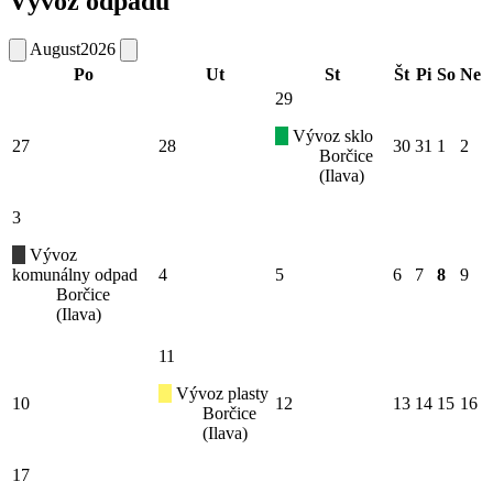
Vývoz odpadu
August
2026
Po
Ut
St
Št
Pi
So
Ne
29
Vývoz sklo
27
28
30
31
1
2
Borčice
(Ilava)
3
Vývoz
komunálny odpad
4
5
6
7
8
9
Borčice
(Ilava)
11
Vývoz plasty
10
12
13
14
15
16
Borčice
(Ilava)
17