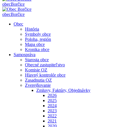
obec
Borčice
obec
Borčice
Obec
História
Symboly obce
Poloha, región
Mapa obce
Kronika obce
Samospráva
Starosta obce
Obecné zastupiteľstvo
Komisie OZ
Hlavný kontrolór obce
Zasadnutia OZ
Zverejňovanie
Zmluvy, Faktúry, Objednávky
2026
2025
2024
2023
2022
2021
2020