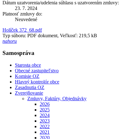
Dátum uzatvorenia/udelenia súhlasu s uzatvorením zmluvy:
23. 7. 2024
Platnosť zmluvy do:
Neuvedené
Holíček 372_68.pdf
Typ súboru: PDF dokument, Veľkosť: 219,5 kB
nahoru
Samospráva
Starosta obce
Obecné zastupiteľstvo
Komisie OZ
Hlavný kontrolór obce
Zasadnutia OZ
Zverejňovanie
Zmluvy, Faktúry, Objednávky
2026
2025
2024
2023
2022
2021
2020