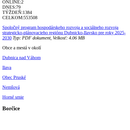
ONLINE:
2
DNES:
79
TÝŽDEŇ:
1384
CELKOM:
553508
Spoločný program hospodárskeho rozvoja a sociálneho rozvoja
strategicko-plánovacieho regiónu Dubnicko-Ilavsko pre roky 2025-
2030
Typ: PDF dokument, Velkosť: 4.06 MB
Obce a mestá v okolí
Dubnica nad Váhom
Ilava
Obec Pruské
Nemšová
Horné srnie
Borčice