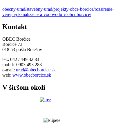
obecny-urad/stavebny-urad/projekty-obce-borcice/rozsirenie-
verejnej-kanalizacie-a-vodovodu-v-obci-borcice/
Kontakt
OBEC Borčice
Borčice 73
018 53 pošta Bolešov
tel.: 042 / 449 32 83
mobil: 0903 493 283
e-mail:
urad@obecborcice.sk
web:
www.obecborcice.sk
V širšom okolí