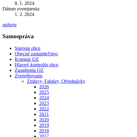
8. 1. 2024
Dátum zverejnenia:
1. 2. 2024
nahoru
Samospráva
Starosta obce
Obecné zastupiteľstvo
Komisie OZ
Hlavný kontrolór obce
Zasadnutia OZ
Zverejňovanie
Zmluvy, Faktúry, Objednávky
2026
2025
2024
2023
2022
2021
2020
2019
2018
2017