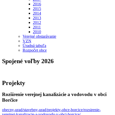
2016
2015
2014
2013
2012
2011
2010
Verejné obstarávanie
VZN
Úradná tabuľa
Rozpočet obce
Spojené voľby 2026
Projekty
Rozšírenie verejnej kanalizácie a vodovodu v obci
Borčice
obecny-urad/stavebny-urad/projekty-obce-borcice/rozsirenie-
verejnej-kanalizacie-a-vodovodu-v-obci-borcice/