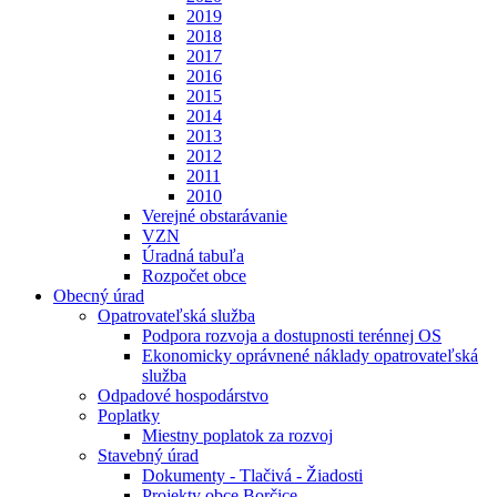
2019
2018
2017
2016
2015
2014
2013
2012
2011
2010
Verejné obstarávanie
VZN
Úradná tabuľa
Rozpočet obce
Obecný úrad
Opatrovateľská služba
Podpora rozvoja a dostupnosti terénnej OS
Ekonomicky oprávnené náklady opatrovateľská
služba
Odpadové hospodárstvo
Poplatky
Miestny poplatok za rozvoj
Stavebný úrad
Dokumenty - Tlačivá - Žiadosti
Projekty obce Borčice