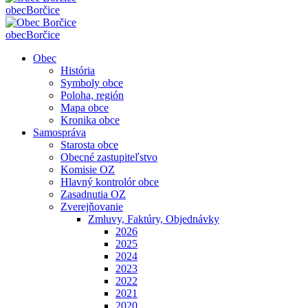
obec
Borčice
obec
Borčice
Obec
História
Symboly obce
Poloha, región
Mapa obce
Kronika obce
Samospráva
Starosta obce
Obecné zastupiteľstvo
Komisie OZ
Hlavný kontrolór obce
Zasadnutia OZ
Zverejňovanie
Zmluvy, Faktúry, Objednávky
2026
2025
2024
2023
2022
2021
2020