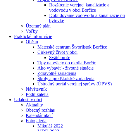
Rozšírenie verejnej kanalizácie a
vodovodu v obci Borčice
Dobudovanie vodovodu a kanalizacie pri
bytovke
Územný plán
Voľby
Praktické informácie
Občan
Materské centrum Štvorlístok Borčice
Cirkevný život v obci
Sväté omše
Tipy na výlety do okolia Borčíc
Ako vybaviť - životné situácie
Zdravotné zariadenia
Školy a predškolské zariadenia
Ústredný portál verejnej správy (ÚPVS)
Návštevník
Podnikatelia
Udalosti v obci
Aktuality
Obecný rozhlas
Kalendár akcií
Fotogaléria
Mikuláš 2022