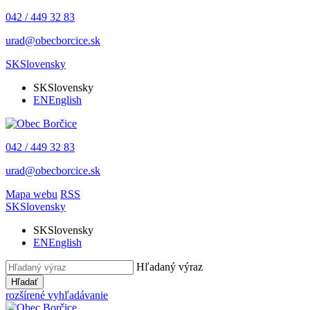
042 / 449 32 83
urad@obecborcice.sk
SK
Slovensky
SK
Slovensky
EN
English
042 / 449 32 83
urad@obecborcice.sk
Mapa webu
RSS
SK
Slovensky
SK
Slovensky
EN
English
Hľadaný výraz
Hľadať
rozšírené vyhľadávanie