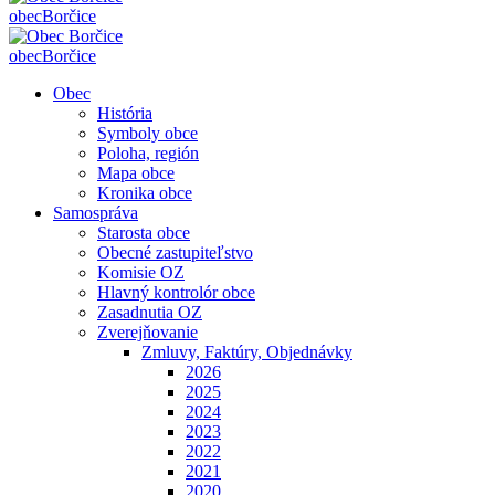
obec
Borčice
obec
Borčice
Obec
História
Symboly obce
Poloha, región
Mapa obce
Kronika obce
Samospráva
Starosta obce
Obecné zastupiteľstvo
Komisie OZ
Hlavný kontrolór obce
Zasadnutia OZ
Zverejňovanie
Zmluvy, Faktúry, Objednávky
2026
2025
2024
2023
2022
2021
2020