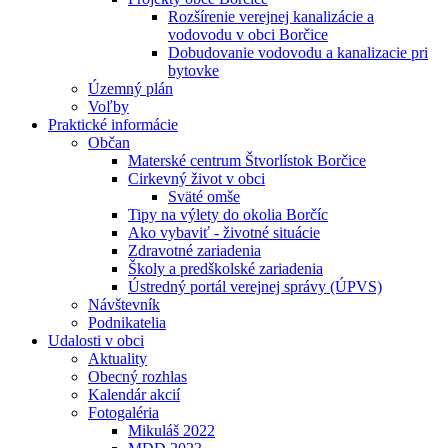
Rozšírenie verejnej kanalizácie a
vodovodu v obci Borčice
Dobudovanie vodovodu a kanalizacie pri
bytovke
Územný plán
Voľby
Praktické informácie
Občan
Materské centrum Štvorlístok Borčice
Cirkevný život v obci
Sväté omše
Tipy na výlety do okolia Borčíc
Ako vybaviť - životné situácie
Zdravotné zariadenia
Školy a predškolské zariadenia
Ústredný portál verejnej správy (ÚPVS)
Návštevník
Podnikatelia
Udalosti v obci
Aktuality
Obecný rozhlas
Kalendár akcií
Fotogaléria
Mikuláš 2022