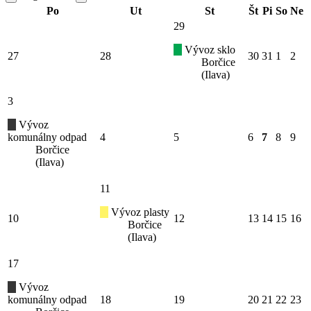
Po
Ut
St
Št
Pi
So
Ne
29
Vývoz sklo
27
28
30
31
1
2
Borčice
(Ilava)
3
Vývoz
komunálny odpad
4
5
6
7
8
9
Borčice
(Ilava)
11
Vývoz plasty
10
12
13
14
15
16
Borčice
(Ilava)
17
Vývoz
komunálny odpad
18
19
20
21
22
23