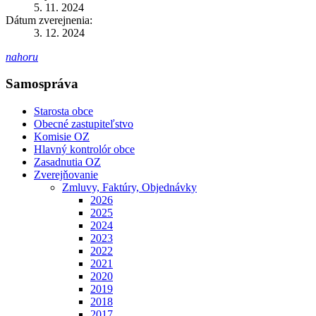
5. 11. 2024
Dátum zverejnenia:
3. 12. 2024
nahoru
Samospráva
Starosta obce
Obecné zastupiteľstvo
Komisie OZ
Hlavný kontrolór obce
Zasadnutia OZ
Zverejňovanie
Zmluvy, Faktúry, Objednávky
2026
2025
2024
2023
2022
2021
2020
2019
2018
2017