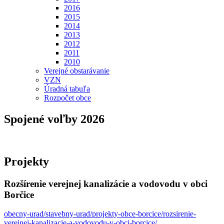
2016
2015
2014
2013
2012
2011
2010
Verejné obstarávanie
VZN
Úradná tabuľa
Rozpočet obce
Spojené voľby 2026
Projekty
Rozšírenie verejnej kanalizácie a vodovodu v obci
Borčice
obecny-urad/stavebny-urad/projekty-obce-borcice/rozsirenie-
verejnej-kanalizacie-a-vodovodu-v-obci-borcice/