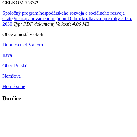
CELKOM:
553379
Spoločný program hospodárskeho rozvoja a sociálneho rozvoja
strategicko-plánovacieho regiónu Dubnicko-Ilavsko pre roky 2025-
2030
Typ: PDF dokument, Velkosť: 4.06 MB
Obce a mestá v okolí
Dubnica nad Váhom
Ilava
Obec Pruské
Nemšová
Horné srnie
Borčice