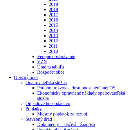
2019
2018
2017
2016
2015
2014
2013
2012
2011
2010
Verejné obstarávanie
VZN
Úradná tabuľa
Rozpočet obce
Obecný úrad
Opatrovateľská služba
Podpora rozvoja a dostupnosti terénnej OS
Ekonomicky oprávnené náklady opatrovateľská
služba
Odpadové hospodárstvo
Poplatky
Miestny poplatok za rozvoj
Stavebný úrad
Dokumenty - Tlačivá - Žiadosti
Projekty obce Borčice