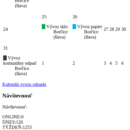
Borčice
(Ilava)
25
26
Vývoz sklo
Vývoz papier
24
27
28
29
30
Borčice
Borčice
(Ilava)
(Ilava)
31
Vývoz
komunálny odpad
1
2
3
4
5
6
Borčice
(Ilava)
Kalendár zvozu odpadu
Návštevnosť
Návštevnosť:
ONLINE:
0
DNES:
126
TÝŽDEŇ:
1255