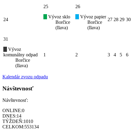
25
26
Vývoz sklo
Vývoz papier
24
27
28
29
30
Borčice
Borčice
(Ilava)
(Ilava)
31
Vývoz
komunálny odpad
1
2
3
4
5
6
Borčice
(Ilava)
Kalendár zvozu odpadu
Návštevnosť
Návštevnosť:
ONLINE:
0
DNES:
14
TÝŽDEŇ:
1010
CELKOM:
553134