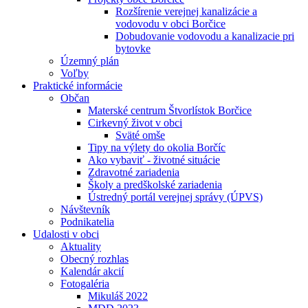
Rozšírenie verejnej kanalizácie a
vodovodu v obci Borčice
Dobudovanie vodovodu a kanalizacie pri
bytovke
Územný plán
Voľby
Praktické informácie
Občan
Materské centrum Štvorlístok Borčice
Cirkevný život v obci
Sväté omše
Tipy na výlety do okolia Borčíc
Ako vybaviť - životné situácie
Zdravotné zariadenia
Školy a predškolské zariadenia
Ústredný portál verejnej správy (ÚPVS)
Návštevník
Podnikatelia
Udalosti v obci
Aktuality
Obecný rozhlas
Kalendár akcií
Fotogaléria
Mikuláš 2022