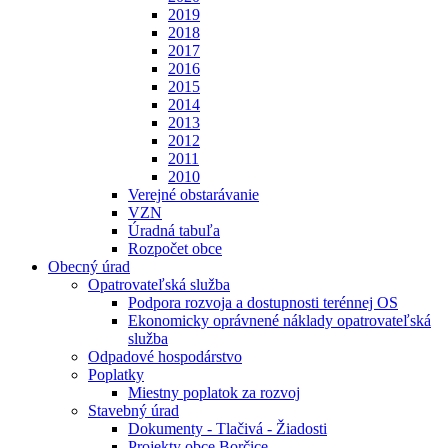
2019
2018
2017
2016
2015
2014
2013
2012
2011
2010
Verejné obstarávanie
VZN
Úradná tabuľa
Rozpočet obce
Obecný úrad
Opatrovateľská služba
Podpora rozvoja a dostupnosti terénnej OS
Ekonomicky oprávnené náklady opatrovateľská
služba
Odpadové hospodárstvo
Poplatky
Miestny poplatok za rozvoj
Stavebný úrad
Dokumenty - Tlačivá - Žiadosti
Projekty obce Borčice