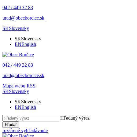
042 / 449 32 83
urad@obecborcice.sk
SK
Slovensky
SK
Slovensky
EN
English
042 / 449 32 83
urad@obecborcice.sk
Mapa webu
RSS
SK
Slovensky
SK
Slovensky
EN
English
Hľadaný výraz
Hľadať
rozšírené vyhľadávanie