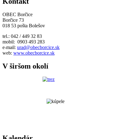
Kontakt
OBEC Borčice
Borčice 73
018 53 pošta Bolešov
tel.: 042 / 449 32 83
mobil: 0903 493 283
e-mail:
urad@obecborcice.sk
web:
www.obecborcice.sk
V širšom okolí
Kalendár