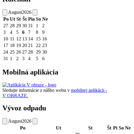
August
2026
Po
Ut
St
Št
Pia
So
Ne
27
28
29
30
31
1
2
3
4
5
6
7
8
9
10
11
12
13
14
15
16
17
18
19
20
21
22
23
24
25
26
27
28
29
30
31
1
2
3
4
5
6
Mobilná aplikácia
Sledujte informácie z nášho webu v
mobilnej aplikácii -
V OBRAZE.
Vývoz odpadu
August
2026
Po
Ut
St
Št
Pi
So
Ne