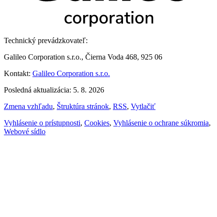
Technický prevádzkovateľ:
Galileo Corporation s.r.o., Čierna Voda 468, 925 06
Kontakt:
Galileo Corporation s.r.o.
Posledná aktualizácia: 5. 8. 2026
Zmena vzhľadu
,
Štruktúra stránok
,
RSS
,
Vytlačiť
Vyhlásenie o prístupnosti
,
Cookies
,
Vyhlásenie o ochrane súkromia
,
Webové sídlo