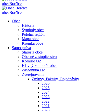
obec
Borčice
obec
Borčice
Obec
História
Symboly obce
Poloha, región
Mapa obce
Kronika obce
Samospráva
Starosta obce
Obecné zastupiteľstvo
Komisie OZ
Hlavný kontrolór obce
Zasadnutia OZ
Zverejňovanie
Zmluvy, Faktúry, Objednávky
2026
2025
2024
2023
2022
2021
2020