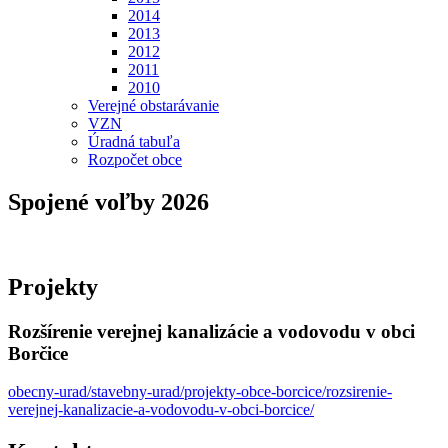
2014
2013
2012
2011
2010
Verejné obstarávanie
VZN
Úradná tabuľa
Rozpočet obce
Spojené voľby 2026
Projekty
Rozšírenie verejnej kanalizácie a vodovodu v obci
Borčice
obecny-urad/stavebny-urad/projekty-obce-borcice/rozsirenie-
verejnej-kanalizacie-a-vodovodu-v-obci-borcice/