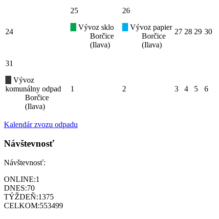
25
26
Vývoz sklo
Vývoz papier
24
27
28
29
30
Borčice
Borčice
(Ilava)
(Ilava)
31
Vývoz
komunálny odpad
1
2
3
4
5
6
Borčice
(Ilava)
Kalendár zvozu odpadu
Návštevnosť
Návštevnosť:
ONLINE:
1
DNES:
70
TÝŽDEŇ:
1375
CELKOM:
553499