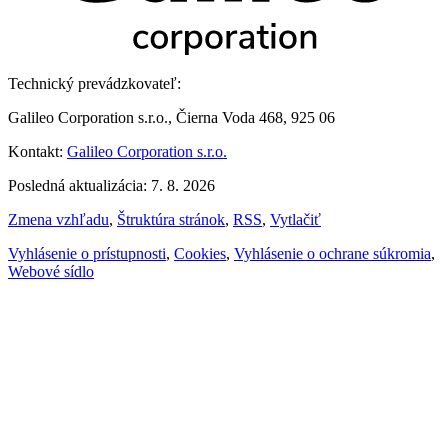
Technický prevádzkovateľ:
Galileo Corporation s.r.o., Čierna Voda 468, 925 06
Kontakt:
Galileo Corporation s.r.o.
Posledná aktualizácia: 7. 8. 2026
Zmena vzhľadu
,
Štruktúra stránok
,
RSS
,
Vytlačiť
Vyhlásenie o prístupnosti
,
Cookies
,
Vyhlásenie o ochrane súkromia
,
Webové sídlo