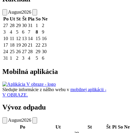
August
2026
Po
Ut
St
Št
Pia
So
Ne
27
28
29
30
31
1
2
3
4
5
6
7
8
9
10
11
12
13
14
15
16
17
18
19
20
21
22
23
24
25
26
27
28
29
30
31
1
2
3
4
5
6
Mobilná aplikácia
Sledujte informácie z nášho webu v
mobilnej aplikácii -
V OBRAZE.
Vývoz odpadu
August
2026
Po
Ut
St
Št
Pi
So
Ne