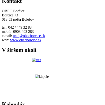
Kontakt
OBEC Borčice
Borčice 73
018 53 pošta Bolešov
tel.: 042 / 449 32 83
mobil: 0903 493 283
e-mail:
urad@obecborcice.sk
web:
www.obecborcice.sk
V širšom okolí
Kalendár