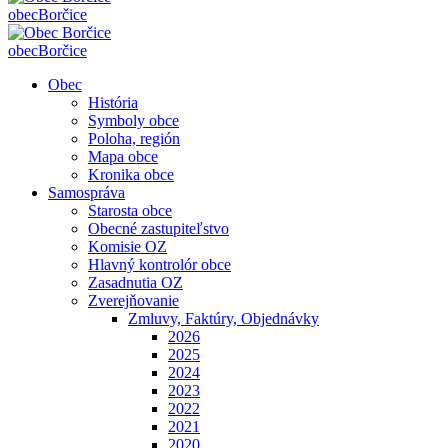
obec
Borčice
obec
Borčice
Obec
História
Symboly obce
Poloha, región
Mapa obce
Kronika obce
Samospráva
Starosta obce
Obecné zastupiteľstvo
Komisie OZ
Hlavný kontrolór obce
Zasadnutia OZ
Zverejňovanie
Zmluvy, Faktúry, Objednávky
2026
2025
2024
2023
2022
2021
2020