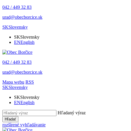
042 / 449 32 83
urad@obecborcice.sk
SK
Slovensky
SK
Slovensky
EN
English
042 / 449 32 83
urad@obecborcice.sk
Mapa webu
RSS
SK
Slovensky
SK
Slovensky
EN
English
Hľadaný výraz
Hľadať
rozšírené vyhľadávanie