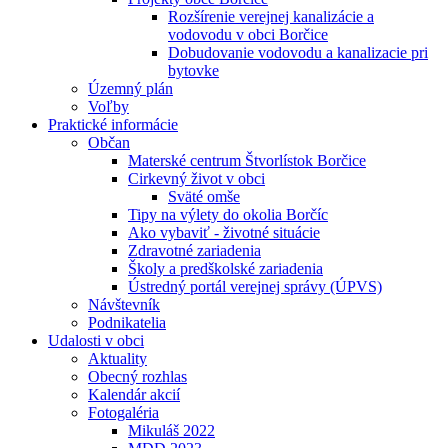
Rozšírenie verejnej kanalizácie a
vodovodu v obci Borčice
Dobudovanie vodovodu a kanalizacie pri
bytovke
Územný plán
Voľby
Praktické informácie
Občan
Materské centrum Štvorlístok Borčice
Cirkevný život v obci
Sväté omše
Tipy na výlety do okolia Borčíc
Ako vybaviť - životné situácie
Zdravotné zariadenia
Školy a predškolské zariadenia
Ústredný portál verejnej správy (ÚPVS)
Návštevník
Podnikatelia
Udalosti v obci
Aktuality
Obecný rozhlas
Kalendár akcií
Fotogaléria
Mikuláš 2022