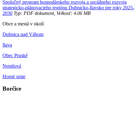
Spoločný program hospodárskeho rozvoja a sociálneho rozvoja
strategicko-plánovacieho regiónu Dubnicko-Ilavsko pre roky 2025-
2030
Typ: PDF dokument, Velkosť: 4.06 MB
Obce a mestá v okolí
Dubnica nad Váhom
Ilava
Obec Pruské
Nemšová
Horné srnie
Borčice