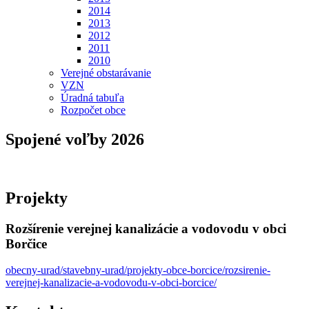
2014
2013
2012
2011
2010
Verejné obstarávanie
VZN
Úradná tabuľa
Rozpočet obce
Spojené voľby 2026
Projekty
Rozšírenie verejnej kanalizácie a vodovodu v obci
Borčice
obecny-urad/stavebny-urad/projekty-obce-borcice/rozsirenie-
verejnej-kanalizacie-a-vodovodu-v-obci-borcice/