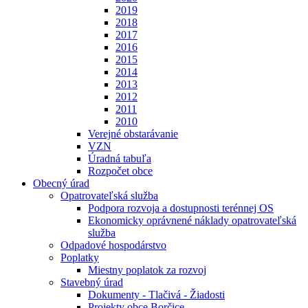
2019
2018
2017
2016
2015
2014
2013
2012
2011
2010
Verejné obstarávanie
VZN
Úradná tabuľa
Rozpočet obce
Obecný úrad
Opatrovateľská služba
Podpora rozvoja a dostupnosti terénnej OS
Ekonomicky oprávnené náklady opatrovateľská
služba
Odpadové hospodárstvo
Poplatky
Miestny poplatok za rozvoj
Stavebný úrad
Dokumenty - Tlačivá - Žiadosti
Projekty obce Borčice