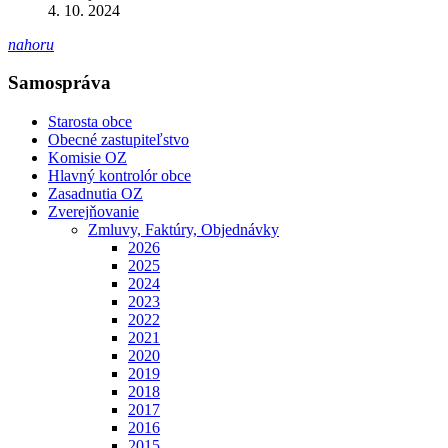
4. 10. 2024
nahoru
Samospráva
Starosta obce
Obecné zastupiteľstvo
Komisie OZ
Hlavný kontrolór obce
Zasadnutia OZ
Zverejňovanie
Zmluvy, Faktúry, Objednávky
2026
2025
2024
2023
2022
2021
2020
2019
2018
2017
2016
2015