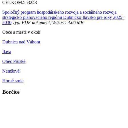
CELKOM:
553243
Spoločný program hospodárskeho rozvoja a sociálneho rozvoja
strategicko-plánovacieho regiónu Dubnicko-Ilavsko pre roky 2025-
2030
Typ: PDF dokument, Velkosť: 4.06 MB
Obce a mestá v okolí
Dubnica nad Váhom
Ilava
Obec Pruské
Nemšová
Horné srnie
Borčice