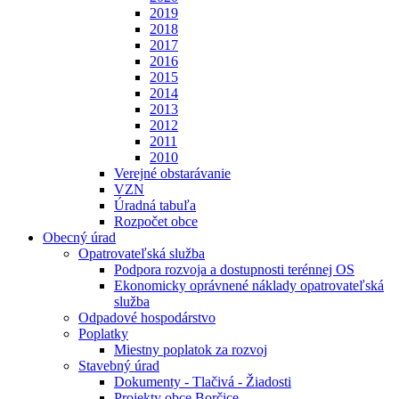
2019
2018
2017
2016
2015
2014
2013
2012
2011
2010
Verejné obstarávanie
VZN
Úradná tabuľa
Rozpočet obce
Obecný úrad
Opatrovateľská služba
Podpora rozvoja a dostupnosti terénnej OS
Ekonomicky oprávnené náklady opatrovateľská
služba
Odpadové hospodárstvo
Poplatky
Miestny poplatok za rozvoj
Stavebný úrad
Dokumenty - Tlačivá - Žiadosti
Projekty obce Borčice