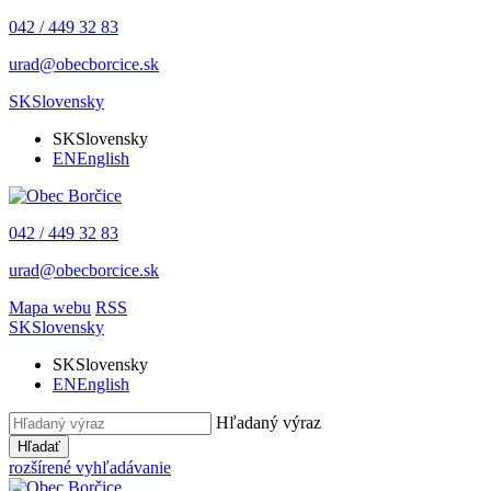
042 / 449 32 83
urad@obecborcice.sk
SK
Slovensky
SK
Slovensky
EN
English
042 / 449 32 83
urad@obecborcice.sk
Mapa webu
RSS
SK
Slovensky
SK
Slovensky
EN
English
Hľadaný výraz
Hľadať
rozšírené vyhľadávanie