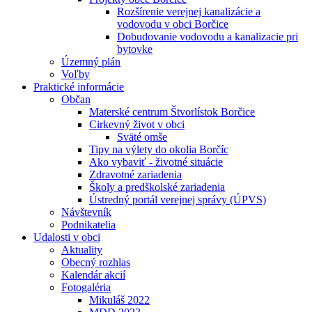
Rozšírenie verejnej kanalizácie a
vodovodu v obci Borčice
Dobudovanie vodovodu a kanalizacie pri
bytovke
Územný plán
Voľby
Praktické informácie
Občan
Materské centrum Štvorlístok Borčice
Cirkevný život v obci
Sväté omše
Tipy na výlety do okolia Borčíc
Ako vybaviť - životné situácie
Zdravotné zariadenia
Školy a predškolské zariadenia
Ústredný portál verejnej správy (ÚPVS)
Návštevník
Podnikatelia
Udalosti v obci
Aktuality
Obecný rozhlas
Kalendár akcií
Fotogaléria
Mikuláš 2022