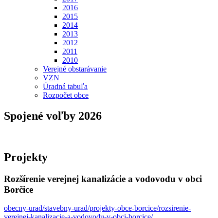
2016
2015
2014
2013
2012
2011
2010
Verejné obstarávanie
VZN
Úradná tabuľa
Rozpočet obce
Spojené voľby 2026
Projekty
Rozšírenie verejnej kanalizácie a vodovodu v obci
Borčice
obecny-urad/stavebny-urad/projekty-obce-borcice/rozsirenie-
verejnej-kanalizacie-a-vodovodu-v-obci-borcice/