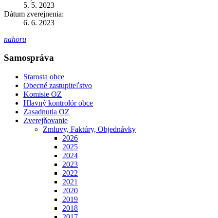
5. 5. 2023
Dátum zverejnenia:
6. 6. 2023
nahoru
Samospráva
Starosta obce
Obecné zastupiteľstvo
Komisie OZ
Hlavný kontrolór obce
Zasadnutia OZ
Zverejňovanie
Zmluvy, Faktúry, Objednávky
2026
2025
2024
2023
2022
2021
2020
2019
2018
2017