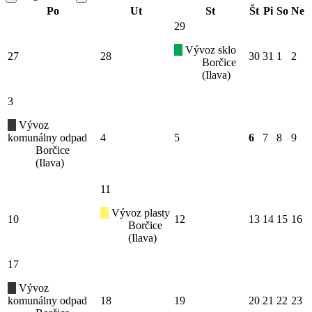
Po
Ut
St
Št
Pi
So
Ne
29
Vývoz sklo
27
28
30
31
1
2
Borčice
(Ilava)
3
Vývoz
komunálny odpad
4
5
6
7
8
9
Borčice
(Ilava)
11
Vývoz plasty
10
12
13
14
15
16
Borčice
(Ilava)
17
Vývoz
komunálny odpad
18
19
20
21
22
23