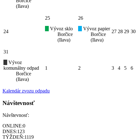
Borčice
(Ilava)
25
26
Vývoz sklo
Vývoz papier
24
27
28
29
30
Borčice
Borčice
(Ilava)
(Ilava)
31
Vývoz
komunálny odpad
1
2
3
4
5
6
Borčice
(Ilava)
Kalendár zvozu odpadu
Návštevnosť
Návštevnosť:
ONLINE:
0
DNES:
123
TÝŽDEŇ:
1119