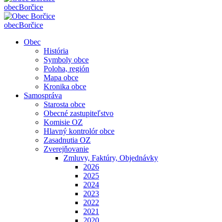
obec
Borčice
obec
Borčice
Obec
História
Symboly obce
Poloha, región
Mapa obce
Kronika obce
Samospráva
Starosta obce
Obecné zastupiteľstvo
Komisie OZ
Hlavný kontrolór obce
Zasadnutia OZ
Zverejňovanie
Zmluvy, Faktúry, Objednávky
2026
2025
2024
2023
2022
2021
2020