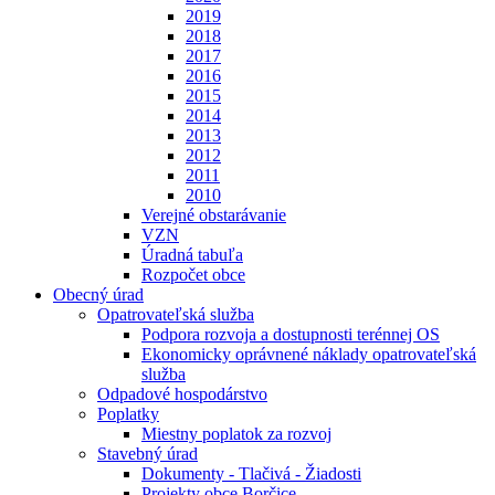
2019
2018
2017
2016
2015
2014
2013
2012
2011
2010
Verejné obstarávanie
VZN
Úradná tabuľa
Rozpočet obce
Obecný úrad
Opatrovateľská služba
Podpora rozvoja a dostupnosti terénnej OS
Ekonomicky oprávnené náklady opatrovateľská
služba
Odpadové hospodárstvo
Poplatky
Miestny poplatok za rozvoj
Stavebný úrad
Dokumenty - Tlačivá - Žiadosti
Projekty obce Borčice