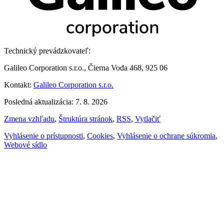
Technický prevádzkovateľ:
Galileo Corporation s.r.o., Čierna Voda 468, 925 06
Kontakt:
Galileo Corporation s.r.o.
Posledná aktualizácia: 7. 8. 2026
Zmena vzhľadu
,
Štruktúra stránok
,
RSS
,
Vytlačiť
Vyhlásenie o prístupnosti
,
Cookies
,
Vyhlásenie o ochrane súkromia
,
Webové sídlo