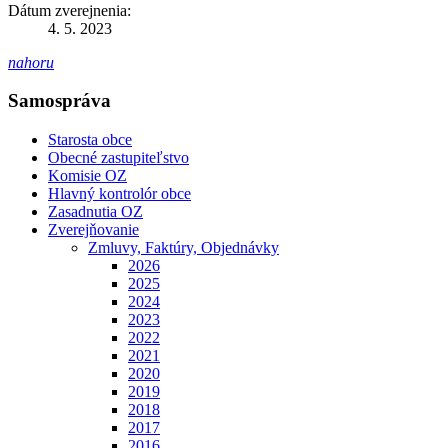
Dátum zverejnenia:
4. 5. 2023
nahoru
Samospráva
Starosta obce
Obecné zastupiteľstvo
Komisie OZ
Hlavný kontrolór obce
Zasadnutia OZ
Zverejňovanie
Zmluvy, Faktúry, Objednávky
2026
2025
2024
2023
2022
2021
2020
2019
2018
2017
2016