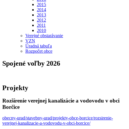
2015
2014
2013
2012
2011
2010
Verejné obstarávanie
VZN
Úradná tabuľa
Rozpočet obce
Spojené voľby 2026
Projekty
Rozšírenie verejnej kanalizácie a vodovodu v obci
Borčice
obecny-urad/stavebny-urad/projekty-obce-borcice/rozsirenie-
verejnej-kanalizacie-a-vodovodu-v-obci-borcice/