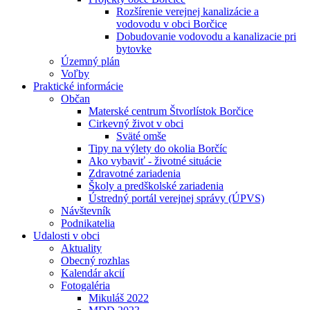
Rozšírenie verejnej kanalizácie a
vodovodu v obci Borčice
Dobudovanie vodovodu a kanalizacie pri
bytovke
Územný plán
Voľby
Praktické informácie
Občan
Materské centrum Štvorlístok Borčice
Cirkevný život v obci
Sväté omše
Tipy na výlety do okolia Borčíc
Ako vybaviť - životné situácie
Zdravotné zariadenia
Školy a predškolské zariadenia
Ústredný portál verejnej správy (ÚPVS)
Návštevník
Podnikatelia
Udalosti v obci
Aktuality
Obecný rozhlas
Kalendár akcií
Fotogaléria
Mikuláš 2022