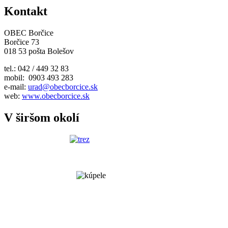
Kontakt
OBEC Borčice
Borčice 73
018 53 pošta Bolešov
tel.: 042 / 449 32 83
mobil: 0903 493 283
e-mail:
urad@obecborcice.sk
web:
www.obecborcice.sk
V širšom okolí