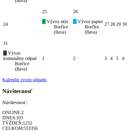
(Ilava)
25
26
Vývoz sklo
Vývoz papier
24
27
28
29
30
Borčice
Borčice
(Ilava)
(Ilava)
31
Vývoz
komunálny odpad
1
2
3
4
5
6
Borčice
(Ilava)
Kalendár zvozu odpadu
Návštevnosť
Návštevnosť:
ONLINE:
2
DNES:
103
TÝŽDEŇ:
1232
CELKOM:
553356