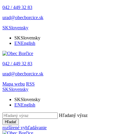
042 / 449 32 83
urad@obecborcice.sk
SK
Slovensky
SK
Slovensky
EN
English
042 / 449 32 83
urad@obecborcice.sk
Mapa webu
RSS
SK
Slovensky
SK
Slovensky
EN
English
Hľadaný výraz
Hľadať
rozšírené vyhľadávanie