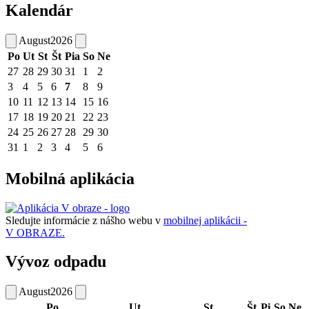
Kalendár
August
2026
Po
Ut
St
Št
Pia
So
Ne
27
28
29
30
31
1
2
3
4
5
6
7
8
9
10
11
12
13
14
15
16
17
18
19
20
21
22
23
24
25
26
27
28
29
30
31
1
2
3
4
5
6
Mobilná aplikácia
Sledujte informácie z nášho webu v
mobilnej aplikácii -
V OBRAZE.
Vývoz odpadu
August
2026
Po
Ut
St
Št
Pi
So
Ne