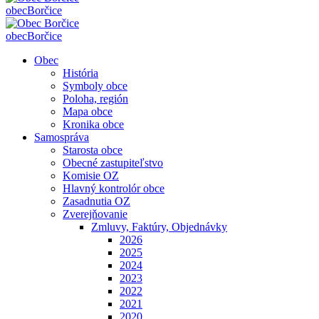
obec
Borčice
obec
Borčice
Obec
História
Symboly obce
Poloha, región
Mapa obce
Kronika obce
Samospráva
Starosta obce
Obecné zastupiteľstvo
Komisie OZ
Hlavný kontrolór obce
Zasadnutia OZ
Zverejňovanie
Zmluvy, Faktúry, Objednávky
2026
2025
2024
2023
2022
2021
2020