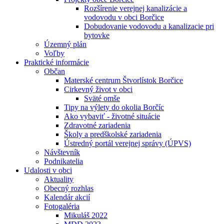
Rozšírenie verejnej kanalizácie a
vodovodu v obci Borčice
Dobudovanie vodovodu a kanalizacie pri
bytovke
Územný plán
Voľby
Praktické informácie
Občan
Materské centrum Štvorlístok Borčice
Cirkevný život v obci
Sväté omše
Tipy na výlety do okolia Borčíc
Ako vybaviť - životné situácie
Zdravotné zariadenia
Školy a predškolské zariadenia
Ústredný portál verejnej správy (ÚPVS)
Návštevník
Podnikatelia
Udalosti v obci
Aktuality
Obecný rozhlas
Kalendár akcií
Fotogaléria
Mikuláš 2022