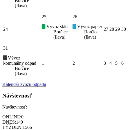
Borčice
(Ilava)
25
26
Vývoz sklo
Vývoz papier
24
27
28
29
30
Borčice
Borčice
(Ilava)
(Ilava)
31
Vývoz
komunálny odpad
1
2
3
4
5
6
Borčice
(Ilava)
Kalendár zvozu odpadu
Návštevnosť
Návštevnosť:
ONLINE:
0
DNES:
140
TÝŽDEŇ:
1566