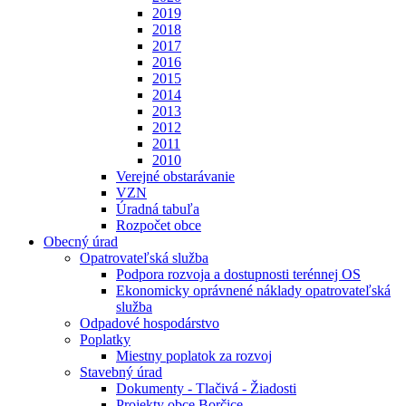
2019
2018
2017
2016
2015
2014
2013
2012
2011
2010
Verejné obstarávanie
VZN
Úradná tabuľa
Rozpočet obce
Obecný úrad
Opatrovateľská služba
Podpora rozvoja a dostupnosti terénnej OS
Ekonomicky oprávnené náklady opatrovateľská
služba
Odpadové hospodárstvo
Poplatky
Miestny poplatok za rozvoj
Stavebný úrad
Dokumenty - Tlačivá - Žiadosti
Projekty obce Borčice