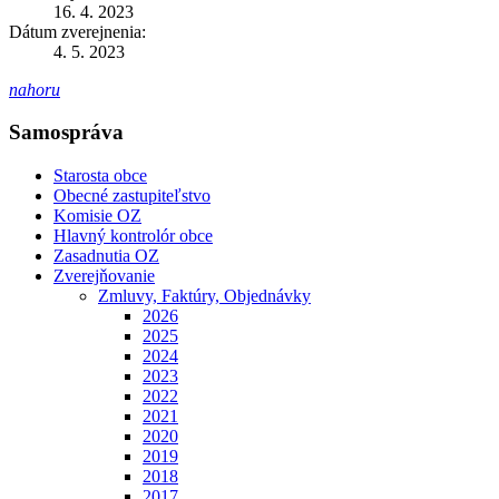
16. 4. 2023
Dátum zverejnenia:
4. 5. 2023
nahoru
Samospráva
Starosta obce
Obecné zastupiteľstvo
Komisie OZ
Hlavný kontrolór obce
Zasadnutia OZ
Zverejňovanie
Zmluvy, Faktúry, Objednávky
2026
2025
2024
2023
2022
2021
2020
2019
2018
2017