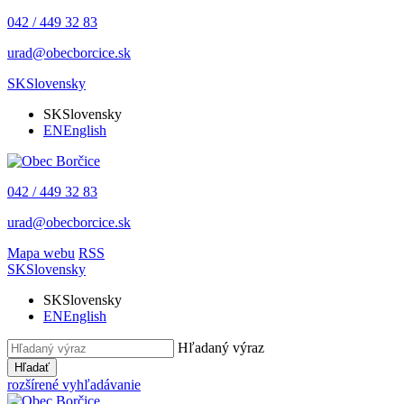
042 / 449 32 83
urad@obecborcice.sk
SK
Slovensky
SK
Slovensky
EN
English
042 / 449 32 83
urad@obecborcice.sk
Mapa webu
RSS
SK
Slovensky
SK
Slovensky
EN
English
Hľadaný výraz
Hľadať
rozšírené vyhľadávanie