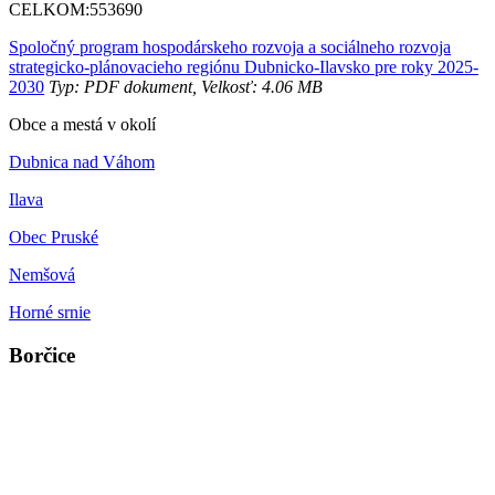
CELKOM:
553690
Spoločný program hospodárskeho rozvoja a sociálneho rozvoja
strategicko-plánovacieho regiónu Dubnicko-Ilavsko pre roky 2025-
2030
Typ: PDF dokument, Velkosť: 4.06 MB
Obce a mestá v okolí
Dubnica nad Váhom
Ilava
Obec Pruské
Nemšová
Horné srnie
Borčice