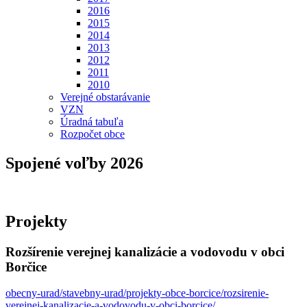
2016
2015
2014
2013
2012
2011
2010
Verejné obstarávanie
VZN
Úradná tabuľa
Rozpočet obce
Spojené voľby 2026
Projekty
Rozšírenie verejnej kanalizácie a vodovodu v obci
Borčice
obecny-urad/stavebny-urad/projekty-obce-borcice/rozsirenie-
verejnej-kanalizacie-a-vodovodu-v-obci-borcice/