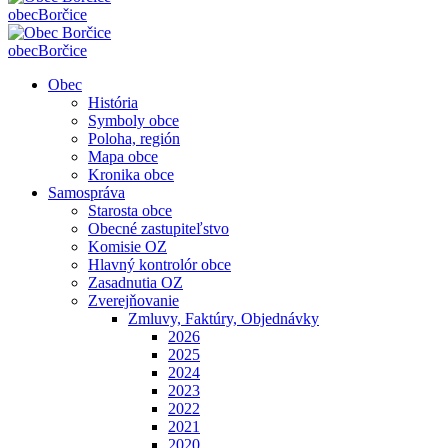
obec
Borčice
obec
Borčice
Obec
História
Symboly obce
Poloha, región
Mapa obce
Kronika obce
Samospráva
Starosta obce
Obecné zastupiteľstvo
Komisie OZ
Hlavný kontrolór obce
Zasadnutia OZ
Zverejňovanie
Zmluvy, Faktúry, Objednávky
2026
2025
2024
2023
2022
2021
2020