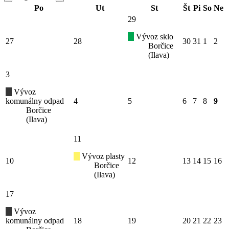
Po
Ut
St
Št
Pi
So
Ne
29
Vývoz sklo
27
28
30
31
1
2
Borčice
(Ilava)
3
Vývoz
komunálny odpad
4
5
6
7
8
9
Borčice
(Ilava)
11
Vývoz plasty
10
12
13
14
15
16
Borčice
(Ilava)
17
Vývoz
komunálny odpad
18
19
20
21
22
23