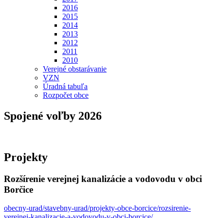
2016
2015
2014
2013
2012
2011
2010
Verejné obstarávanie
VZN
Úradná tabuľa
Rozpočet obce
Spojené voľby 2026
Projekty
Rozšírenie verejnej kanalizácie a vodovodu v obci
Borčice
obecny-urad/stavebny-urad/projekty-obce-borcice/rozsirenie-
verejnej-kanalizacie-a-vodovodu-v-obci-borcice/