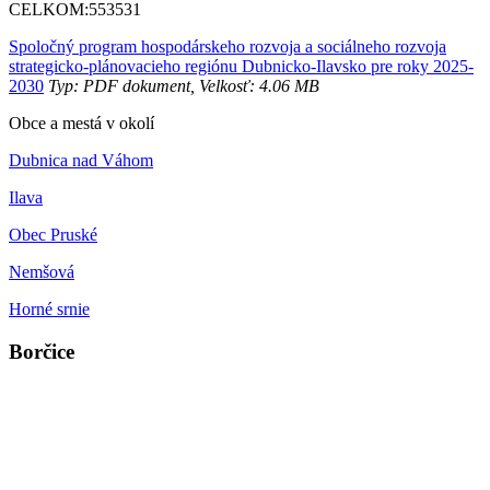
CELKOM:
553531
Spoločný program hospodárskeho rozvoja a sociálneho rozvoja
strategicko-plánovacieho regiónu Dubnicko-Ilavsko pre roky 2025-
2030
Typ: PDF dokument, Velkosť: 4.06 MB
Obce a mestá v okolí
Dubnica nad Váhom
Ilava
Obec Pruské
Nemšová
Horné srnie
Borčice