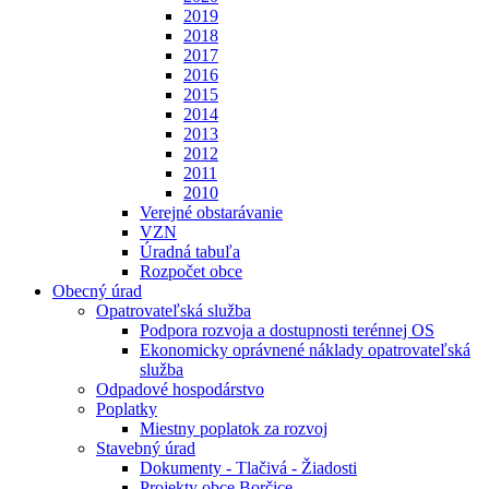
2019
2018
2017
2016
2015
2014
2013
2012
2011
2010
Verejné obstarávanie
VZN
Úradná tabuľa
Rozpočet obce
Obecný úrad
Opatrovateľská služba
Podpora rozvoja a dostupnosti terénnej OS
Ekonomicky oprávnené náklady opatrovateľská
služba
Odpadové hospodárstvo
Poplatky
Miestny poplatok za rozvoj
Stavebný úrad
Dokumenty - Tlačivá - Žiadosti
Projekty obce Borčice