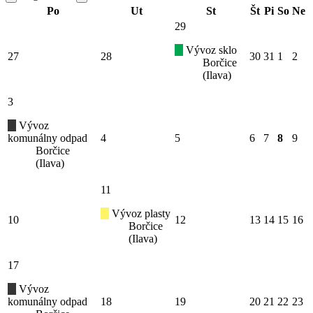
Po
Ut
St
Št
Pi
So
Ne
29
Vývoz sklo
27
28
30
31
1
2
Borčice
(Ilava)
3
Vývoz
komunálny odpad
4
5
6
7
8
9
Borčice
(Ilava)
11
Vývoz plasty
10
12
13
14
15
16
Borčice
(Ilava)
17
Vývoz
komunálny odpad
18
19
20
21
22
23