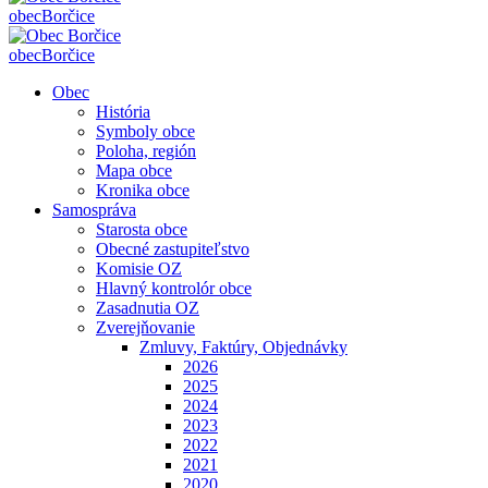
obec
Borčice
obec
Borčice
Obec
História
Symboly obce
Poloha, región
Mapa obce
Kronika obce
Samospráva
Starosta obce
Obecné zastupiteľstvo
Komisie OZ
Hlavný kontrolór obce
Zasadnutia OZ
Zverejňovanie
Zmluvy, Faktúry, Objednávky
2026
2025
2024
2023
2022
2021
2020