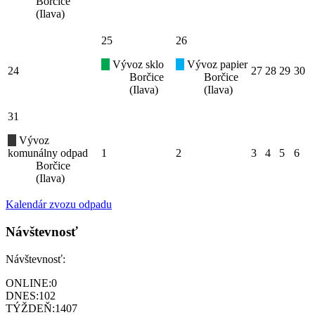
Borčice
(Ilava)
25
26
Vývoz sklo
Vývoz papier
24
27
28
29
30
Borčice
Borčice
(Ilava)
(Ilava)
31
Vývoz
komunálny odpad
1
2
3
4
5
6
Borčice
(Ilava)
Kalendár zvozu odpadu
Návštevnosť
Návštevnosť:
ONLINE:
0
DNES:
102
TÝŽDEŇ:
1407