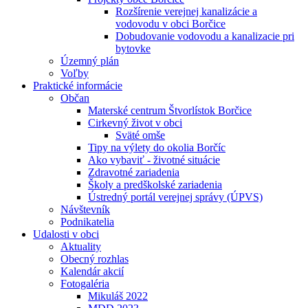
Rozšírenie verejnej kanalizácie a
vodovodu v obci Borčice
Dobudovanie vodovodu a kanalizacie pri
bytovke
Územný plán
Voľby
Praktické informácie
Občan
Materské centrum Štvorlístok Borčice
Cirkevný život v obci
Sväté omše
Tipy na výlety do okolia Borčíc
Ako vybaviť - životné situácie
Zdravotné zariadenia
Školy a predškolské zariadenia
Ústredný portál verejnej správy (ÚPVS)
Návštevník
Podnikatelia
Udalosti v obci
Aktuality
Obecný rozhlas
Kalendár akcií
Fotogaléria
Mikuláš 2022