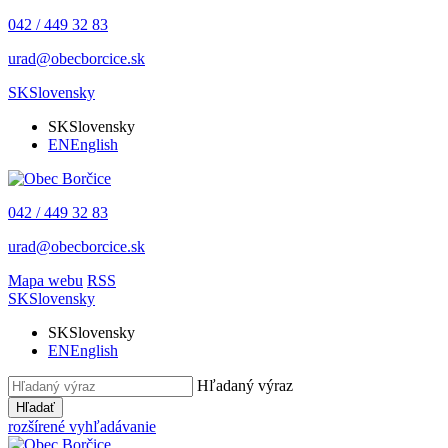
042 / 449 32 83
urad@obecborcice.sk
SK
Slovensky
SK
Slovensky
EN
English
042 / 449 32 83
urad@obecborcice.sk
Mapa webu
RSS
SK
Slovensky
SK
Slovensky
EN
English
Hľadaný výraz
Hľadať
rozšírené vyhľadávanie