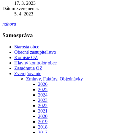
17. 3. 2023
Dátum zverejnenia:
5. 4. 2023
nahoru
Samospráva
Starosta obce
Obecné zastupiteľstvo
Komisie OZ
Hlavný kontrolór obce
Zasadnutia OZ
Zverejňovanie
Zmluvy, Faktúry, Objednávky
2026
2025
2024
2023
2022
2021
2020
2019
2018
2017