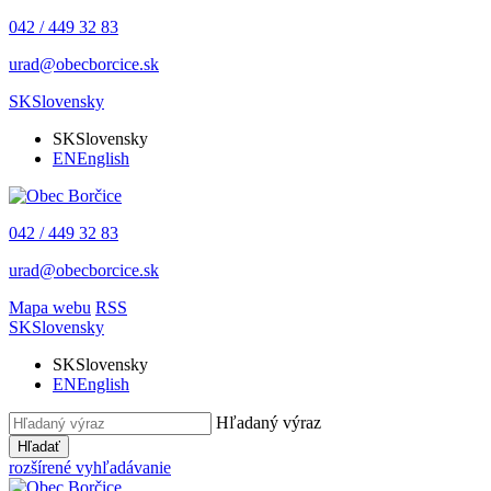
042 / 449 32 83
urad@obecborcice.sk
SK
Slovensky
SK
Slovensky
EN
English
042 / 449 32 83
urad@obecborcice.sk
Mapa webu
RSS
SK
Slovensky
SK
Slovensky
EN
English
Hľadaný výraz
Hľadať
rozšírené vyhľadávanie