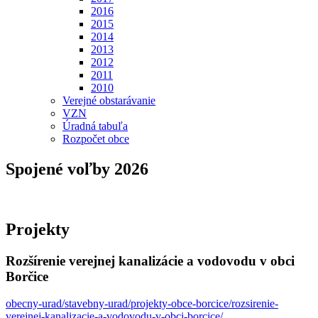
2016
2015
2014
2013
2012
2011
2010
Verejné obstarávanie
VZN
Úradná tabuľa
Rozpočet obce
Spojené voľby 2026
Projekty
Rozšírenie verejnej kanalizácie a vodovodu v obci
Borčice
obecny-urad/stavebny-urad/projekty-obce-borcice/rozsirenie-
verejnej-kanalizacie-a-vodovodu-v-obci-borcice/