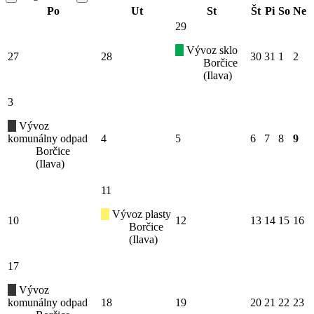
Po
Ut
St
Št
Pi
So
Ne
29
Vývoz sklo
27
28
30
31
1
2
Borčice
(Ilava)
3
Vývoz
komunálny odpad
4
5
6
7
8
9
Borčice
(Ilava)
11
Vývoz plasty
10
12
13
14
15
16
Borčice
(Ilava)
17
Vývoz
komunálny odpad
18
19
20
21
22
23