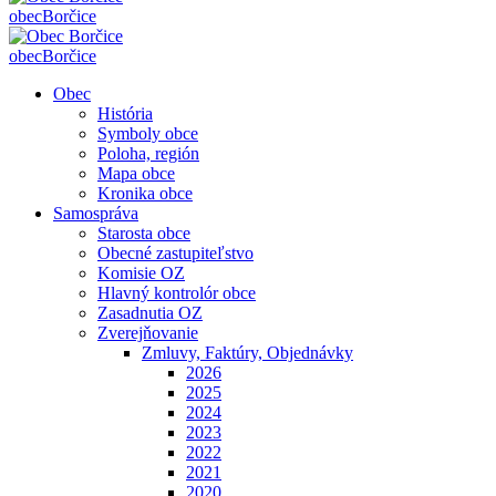
obec
Borčice
obec
Borčice
Obec
História
Symboly obce
Poloha, región
Mapa obce
Kronika obce
Samospráva
Starosta obce
Obecné zastupiteľstvo
Komisie OZ
Hlavný kontrolór obce
Zasadnutia OZ
Zverejňovanie
Zmluvy, Faktúry, Objednávky
2026
2025
2024
2023
2022
2021
2020