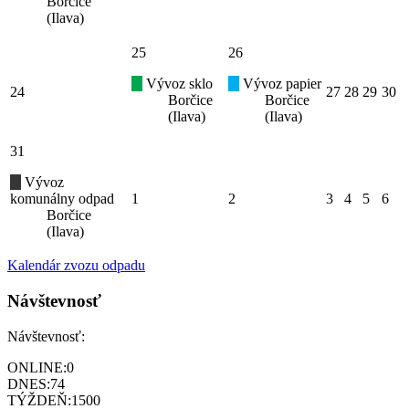
Borčice
(Ilava)
25
26
Vývoz sklo
Vývoz papier
24
27
28
29
30
Borčice
Borčice
(Ilava)
(Ilava)
31
Vývoz
komunálny odpad
1
2
3
4
5
6
Borčice
(Ilava)
Kalendár zvozu odpadu
Návštevnosť
Návštevnosť:
ONLINE:
0
DNES:
74
TÝŽDEŇ:
1500