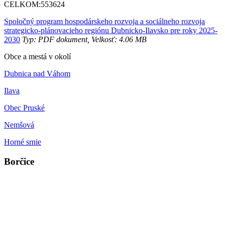
CELKOM:
553624
Spoločný program hospodárskeho rozvoja a sociálneho rozvoja
strategicko-plánovacieho regiónu Dubnicko-Ilavsko pre roky 2025-
2030
Typ: PDF dokument, Velkosť: 4.06 MB
Obce a mestá v okolí
Dubnica nad Váhom
Ilava
Obec Pruské
Nemšová
Horné srnie
Borčice