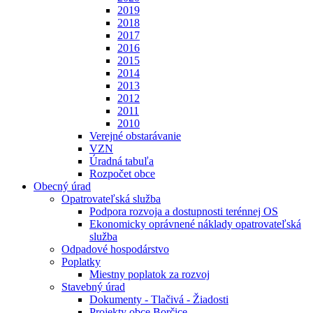
2019
2018
2017
2016
2015
2014
2013
2012
2011
2010
Verejné obstarávanie
VZN
Úradná tabuľa
Rozpočet obce
Obecný úrad
Opatrovateľská služba
Podpora rozvoja a dostupnosti terénnej OS
Ekonomicky oprávnené náklady opatrovateľská
služba
Odpadové hospodárstvo
Poplatky
Miestny poplatok za rozvoj
Stavebný úrad
Dokumenty - Tlačivá - Žiadosti
Projekty obce Borčice