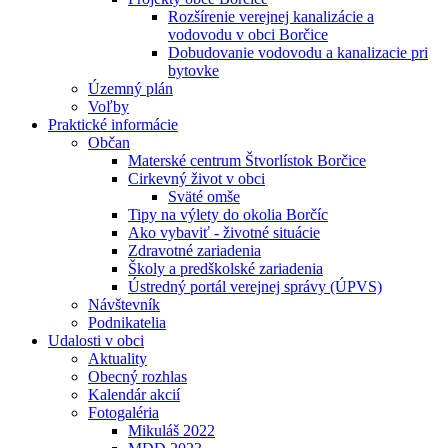
Rozšírenie verejnej kanalizácie a
vodovodu v obci Borčice
Dobudovanie vodovodu a kanalizacie pri
bytovke
Územný plán
Voľby
Praktické informácie
Občan
Materské centrum Štvorlístok Borčice
Cirkevný život v obci
Sväté omše
Tipy na výlety do okolia Borčíc
Ako vybaviť - životné situácie
Zdravotné zariadenia
Školy a predškolské zariadenia
Ústredný portál verejnej správy (ÚPVS)
Návštevník
Podnikatelia
Udalosti v obci
Aktuality
Obecný rozhlas
Kalendár akcií
Fotogaléria
Mikuláš 2022