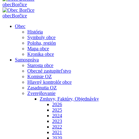
obec
Borčice
obec
Borčice
Obec
História
Symboly obce
Poloha, región
Mapa obce
Kronika obce
Samospráva
Starosta obce
Obecné zastupiteľstvo
Komisie OZ
Hlavný kontrolór obce
Zasadnutia OZ
Zverejňovanie
Zmluvy, Faktúry, Objednávky
2026
2025
2024
2023
2022
2021
2020