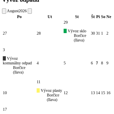
August
2026
Po
Ut
St
Št
Pi
So
Ne
29
Vývoz sklo
27
28
30
31
1
2
Borčice
(Ilava)
3
Vývoz
komunálny odpad
4
5
6
7
8
9
Borčice
(Ilava)
11
Vývoz plasty
10
12
13
14
15
16
Borčice
(Ilava)
17