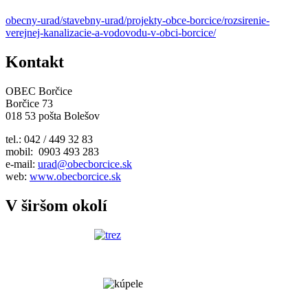
obecny-urad/stavebny-urad/projekty-obce-borcice/rozsirenie-
verejnej-kanalizacie-a-vodovodu-v-obci-borcice/
Kontakt
OBEC Borčice
Borčice 73
018 53 pošta Bolešov
tel.: 042 / 449 32 83
mobil: 0903 493 283
e-mail:
urad@obecborcice.sk
web:
www.obecborcice.sk
V širšom okolí