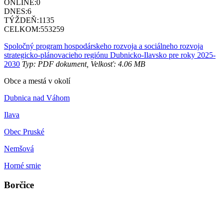
ONLINE:
0
DNES:
6
TÝŽDEŇ:
1135
CELKOM:
553259
Spoločný program hospodárskeho rozvoja a sociálneho rozvoja
strategicko-plánovacieho regiónu Dubnicko-Ilavsko pre roky 2025-
2030
Typ: PDF dokument, Velkosť: 4.06 MB
Obce a mestá v okolí
Dubnica nad Váhom
Ilava
Obec Pruské
Nemšová
Horné srnie
Borčice