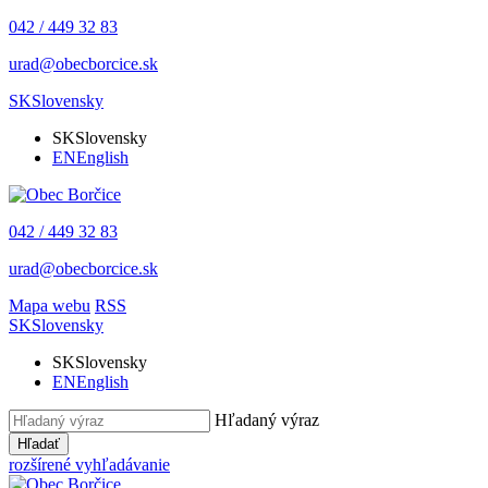
042 / 449 32 83
urad@obecborcice.sk
SK
Slovensky
SK
Slovensky
EN
English
042 / 449 32 83
urad@obecborcice.sk
Mapa webu
RSS
SK
Slovensky
SK
Slovensky
EN
English
Hľadaný výraz
Hľadať
rozšírené vyhľadávanie