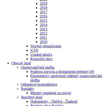
2019
2018
2017
2016
2015
2014
2013
2012
2011
2010
Verejné obstarávanie
VZN
Úradná tabuľa
Rozpočet obce
Obecný úrad
Opatrovateľská služba
Podpora rozvoja a dostupnosti terénnej OS
Ekonomicky oprávnené náklady opatrovateľská
služba
Odpadové hospodárstvo
Poplatky
Miestny poplatok za rozvoj
Stavebný úrad
Dokumenty - Tlačivá - Žiadosti
Projekty obce Borčice