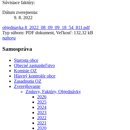
Súvisiace faktúry:
Dátum zverejnenia:
9. 8. 2022
objednavka 8_2022_08_09_09_18_54_811.pdf
Typ súboru: PDF dokument, Veľkosť: 132,32 kB
nahoru
Samospráva
Starosta obce
Obecné zastupiteľstvo
Komisie OZ
Hlavný kontrolór obce
Zasadnutia OZ
Zverejňovanie
Zmluvy, Faktúry, Objednávky
2026
2025
2024
2023
2022
2021
2020