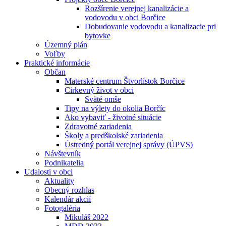
Rozšírenie verejnej kanalizácie a
vodovodu v obci Borčice
Dobudovanie vodovodu a kanalizacie pri
bytovke
Územný plán
Voľby
Praktické informácie
Občan
Materské centrum Štvorlístok Borčice
Cirkevný život v obci
Sväté omše
Tipy na výlety do okolia Borčíc
Ako vybaviť - životné situácie
Zdravotné zariadenia
Školy a predškolské zariadenia
Ústredný portál verejnej správy (ÚPVS)
Návštevník
Podnikatelia
Udalosti v obci
Aktuality
Obecný rozhlas
Kalendár akcií
Fotogaléria
Mikuláš 2022