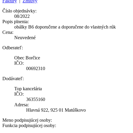
Faktúry
|
Zmluvy
Číslo objednávky:
08/2022
Popis plnenia:
obálky B6 doporučene a doporučene do vlastných rúk
Cena:
Neuvedené
Odberateľ:
Obec Borčice
IČO:
00692310
Dodávateľ:
Top kancelária
IČO:
36355160
Adresa:
Hlavná 922, 925 01 Matúškovo
Meno podpisujúcej osoby:
Funkcia podpisujúcej osoby: