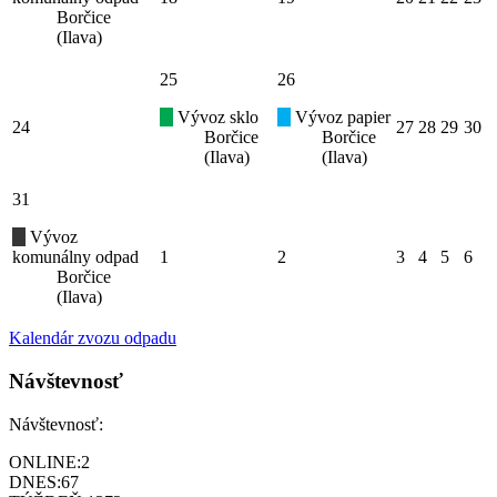
Borčice
(Ilava)
25
26
Vývoz sklo
Vývoz papier
24
27
28
29
30
Borčice
Borčice
(Ilava)
(Ilava)
31
Vývoz
komunálny odpad
1
2
3
4
5
6
Borčice
(Ilava)
Kalendár zvozu odpadu
Návštevnosť
Návštevnosť:
ONLINE:
2
DNES:
67