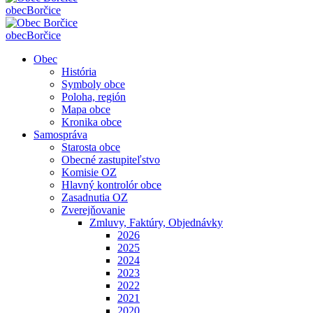
obec
Borčice
obec
Borčice
Obec
História
Symboly obce
Poloha, región
Mapa obce
Kronika obce
Samospráva
Starosta obce
Obecné zastupiteľstvo
Komisie OZ
Hlavný kontrolór obce
Zasadnutia OZ
Zverejňovanie
Zmluvy, Faktúry, Objednávky
2026
2025
2024
2023
2022
2021
2020