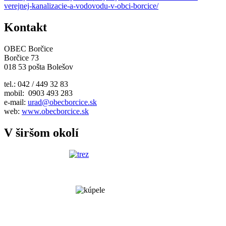
verejnej-kanalizacie-a-vodovodu-v-obci-borcice/
Kontakt
OBEC Borčice
Borčice 73
018 53 pošta Bolešov
tel.: 042 / 449 32 83
mobil: 0903 493 283
e-mail:
urad@obecborcice.sk
web:
www.obecborcice.sk
V širšom okolí