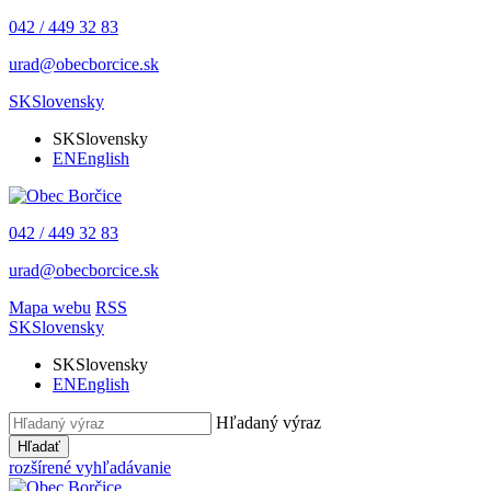
042 / 449 32 83
urad@obecborcice.sk
SK
Slovensky
SK
Slovensky
EN
English
042 / 449 32 83
urad@obecborcice.sk
Mapa webu
RSS
SK
Slovensky
SK
Slovensky
EN
English
Hľadaný výraz
Hľadať
rozšírené vyhľadávanie