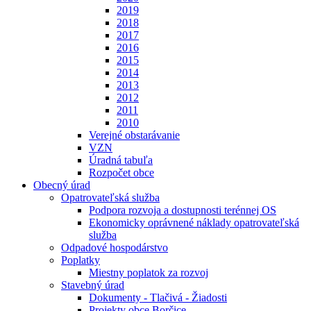
2019
2018
2017
2016
2015
2014
2013
2012
2011
2010
Verejné obstarávanie
VZN
Úradná tabuľa
Rozpočet obce
Obecný úrad
Opatrovateľská služba
Podpora rozvoja a dostupnosti terénnej OS
Ekonomicky oprávnené náklady opatrovateľská
služba
Odpadové hospodárstvo
Poplatky
Miestny poplatok za rozvoj
Stavebný úrad
Dokumenty - Tlačivá - Žiadosti
Projekty obce Borčice