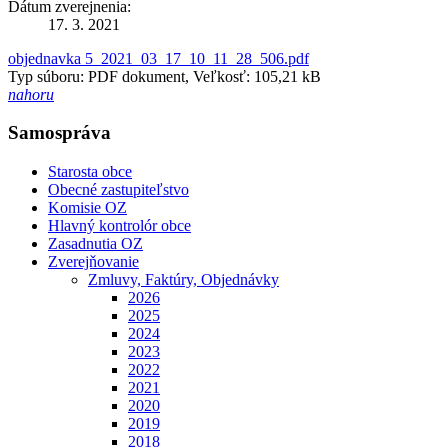
Dátum zverejnenia:
17. 3. 2021
objednavka 5_2021_03_17_10_11_28_506.pdf
Typ súboru: PDF dokument, Veľkosť: 105,21 kB
nahoru
Samospráva
Starosta obce
Obecné zastupiteľstvo
Komisie OZ
Hlavný kontrolór obce
Zasadnutia OZ
Zverejňovanie
Zmluvy, Faktúry, Objednávky
2026
2025
2024
2023
2022
2021
2020
2019
2018