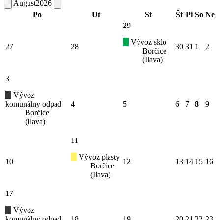
August
2026
Po
Ut
St
Št
Pi
So
Ne
29
Vývoz sklo
27
28
30
31
1
2
Borčice
(Ilava)
3
Vývoz
komunálny odpad
4
5
6
7
8
9
Borčice
(Ilava)
11
Vývoz plasty
10
12
13
14
15
16
Borčice
(Ilava)
17
Vývoz
komunálny odpad
18
19
20
21
22
23