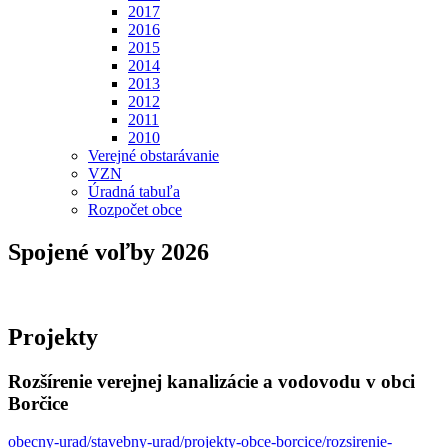
2017
2016
2015
2014
2013
2012
2011
2010
Verejné obstarávanie
VZN
Úradná tabuľa
Rozpočet obce
Spojené voľby 2026
Projekty
Rozšírenie verejnej kanalizácie a vodovodu v obci
Borčice
obecny-urad/stavebny-urad/projekty-obce-borcice/rozsirenie-