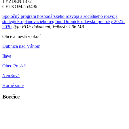
TÝŽDEŇ:
1372
CELKOM:
553496
Spoločný program hospodárskeho rozvoja a sociálneho rozvoja
strategicko-plánovacieho regiónu Dubnicko-Ilavsko pre roky 2025-
2030
Typ: PDF dokument, Velkosť: 4.06 MB
Obce a mestá v okolí
Dubnica nad Váhom
Ilava
Obec Pruské
Nemšová
Horné srnie
Borčice