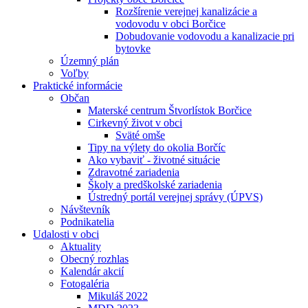
Rozšírenie verejnej kanalizácie a
vodovodu v obci Borčice
Dobudovanie vodovodu a kanalizacie pri
bytovke
Územný plán
Voľby
Praktické informácie
Občan
Materské centrum Štvorlístok Borčice
Cirkevný život v obci
Sväté omše
Tipy na výlety do okolia Borčíc
Ako vybaviť - životné situácie
Zdravotné zariadenia
Školy a predškolské zariadenia
Ústredný portál verejnej správy (ÚPVS)
Návštevník
Podnikatelia
Udalosti v obci
Aktuality
Obecný rozhlas
Kalendár akcií
Fotogaléria
Mikuláš 2022