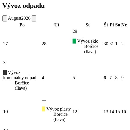
Vývoz odpadu
August
2026
Po
Ut
St
Št
Pi
So
Ne
29
Vývoz sklo
27
28
30
31
1
2
Borčice
(Ilava)
3
Vývoz
komunálny odpad
4
5
6
7
8
9
Borčice
(Ilava)
11
Vývoz plasty
10
12
13
14
15
16
Borčice
(Ilava)