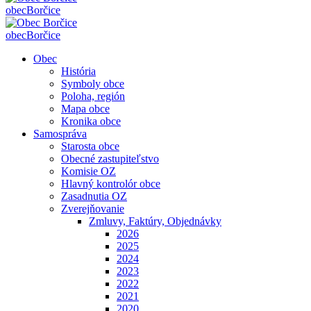
obec
Borčice
obec
Borčice
Obec
História
Symboly obce
Poloha, región
Mapa obce
Kronika obce
Samospráva
Starosta obce
Obecné zastupiteľstvo
Komisie OZ
Hlavný kontrolór obce
Zasadnutia OZ
Zverejňovanie
Zmluvy, Faktúry, Objednávky
2026
2025
2024
2023
2022
2021
2020