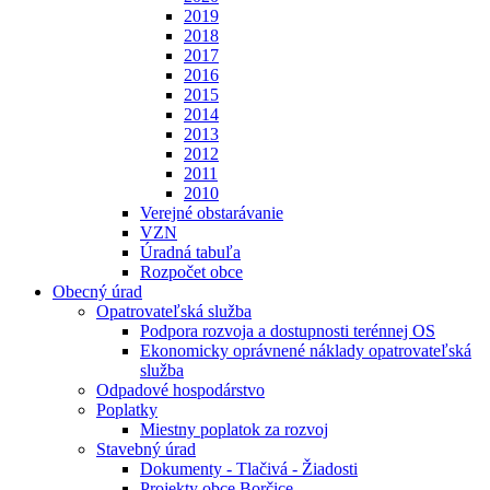
2019
2018
2017
2016
2015
2014
2013
2012
2011
2010
Verejné obstarávanie
VZN
Úradná tabuľa
Rozpočet obce
Obecný úrad
Opatrovateľská služba
Podpora rozvoja a dostupnosti terénnej OS
Ekonomicky oprávnené náklady opatrovateľská
služba
Odpadové hospodárstvo
Poplatky
Miestny poplatok za rozvoj
Stavebný úrad
Dokumenty - Tlačivá - Žiadosti
Projekty obce Borčice