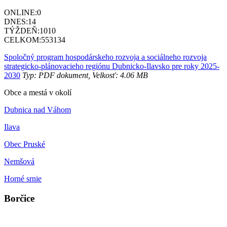
ONLINE:
0
DNES:
14
TÝŽDEŇ:
1010
CELKOM:
553134
Spoločný program hospodárskeho rozvoja a sociálneho rozvoja
strategicko-plánovacieho regiónu Dubnicko-Ilavsko pre roky 2025-
2030
Typ: PDF dokument, Velkosť: 4.06 MB
Obce a mestá v okolí
Dubnica nad Váhom
Ilava
Obec Pruské
Nemšová
Horné srnie
Borčice