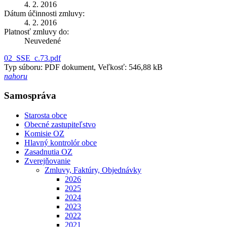
4. 2. 2016
Dátum účinnosti zmluvy:
4. 2. 2016
Platnosť zmluvy do:
Neuvedené
02_SSE_c.73.pdf
Typ súboru: PDF dokument, Veľkosť: 546,88 kB
nahoru
Samospráva
Starosta obce
Obecné zastupiteľstvo
Komisie OZ
Hlavný kontrolór obce
Zasadnutia OZ
Zverejňovanie
Zmluvy, Faktúry, Objednávky
2026
2025
2024
2023
2022
2021