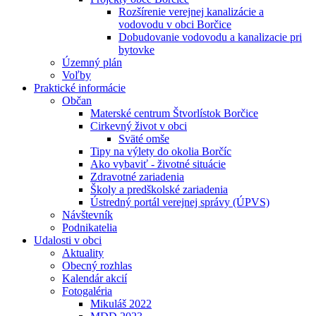
Rozšírenie verejnej kanalizácie a
vodovodu v obci Borčice
Dobudovanie vodovodu a kanalizacie pri
bytovke
Územný plán
Voľby
Praktické informácie
Občan
Materské centrum Štvorlístok Borčice
Cirkevný život v obci
Sväté omše
Tipy na výlety do okolia Borčíc
Ako vybaviť - životné situácie
Zdravotné zariadenia
Školy a predškolské zariadenia
Ústredný portál verejnej správy (ÚPVS)
Návštevník
Podnikatelia
Udalosti v obci
Aktuality
Obecný rozhlas
Kalendár akcií
Fotogaléria
Mikuláš 2022