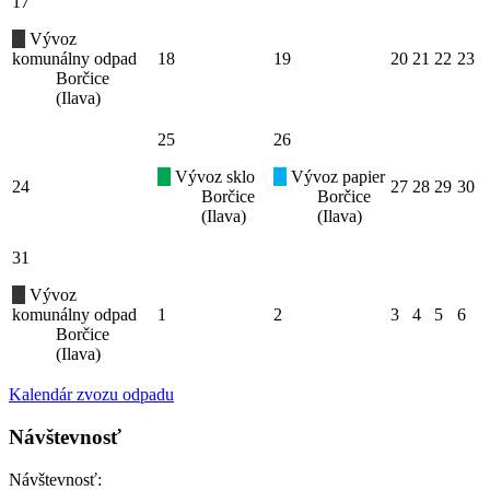
17
Vývoz
komunálny odpad
18
19
20
21
22
23
Borčice
(Ilava)
25
26
Vývoz sklo
Vývoz papier
24
27
28
29
30
Borčice
Borčice
(Ilava)
(Ilava)
31
Vývoz
komunálny odpad
1
2
3
4
5
6
Borčice
(Ilava)
Kalendár zvozu odpadu
Návštevnosť
Návštevnosť: