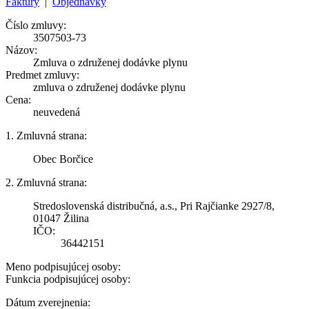
Faktúry
|
Objednávky
Číslo zmluvy:
3507503-73
Názov:
Zmluva o združenej dodávke plynu
Predmet zmluvy:
zmluva o združenej dodávke plynu
Cena:
neuvedená
1. Zmluvná strana:
Obec Borčice
2. Zmluvná strana:
Stredoslovenská distribučná, a.s., Pri Rajčianke 2927/8,
01047 Žilina
IČO:
36442151
Meno podpisujúcej osoby:
Funkcia podpisujúcej osoby:
Dátum zverejnenia: