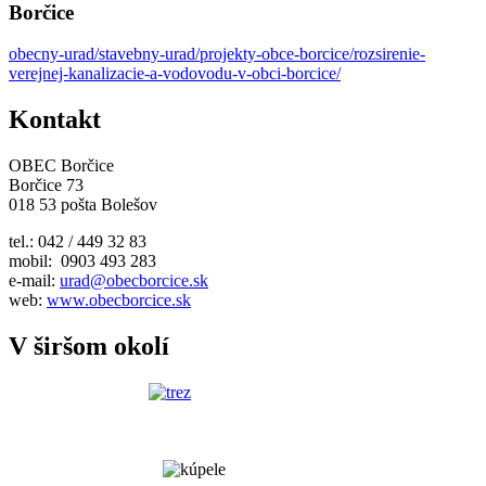
Borčice
obecny-urad/stavebny-urad/projekty-obce-borcice/rozsirenie-
verejnej-kanalizacie-a-vodovodu-v-obci-borcice/
Kontakt
OBEC Borčice
Borčice 73
018 53 pošta Bolešov
tel.: 042 / 449 32 83
mobil: 0903 493 283
e-mail:
urad@obecborcice.sk
web:
www.obecborcice.sk
V širšom okolí