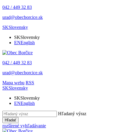
042 / 449 32 83
urad@obecborcice.sk
SK
Slovensky
SK
Slovensky
EN
English
042 / 449 32 83
urad@obecborcice.sk
Mapa webu
RSS
SK
Slovensky
SK
Slovensky
EN
English
Hľadaný výraz
Hľadať
rozšírené vyhľadávanie