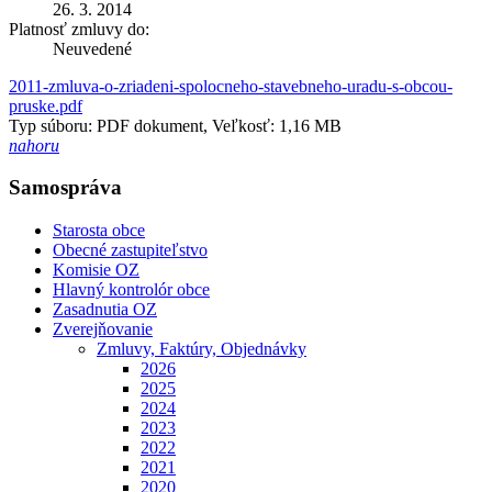
26. 3. 2014
Platnosť zmluvy do:
Neuvedené
2011-zmluva-o-zriadeni-spolocneho-stavebneho-uradu-s-obcou-
pruske.pdf
Typ súboru: PDF dokument, Veľkosť: 1,16 MB
nahoru
Samospráva
Starosta obce
Obecné zastupiteľstvo
Komisie OZ
Hlavný kontrolór obce
Zasadnutia OZ
Zverejňovanie
Zmluvy, Faktúry, Objednávky
2026
2025
2024
2023
2022
2021
2020