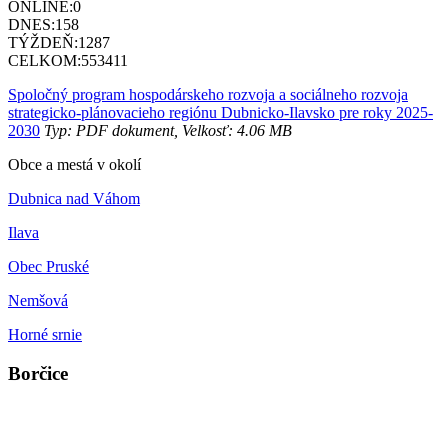
ONLINE:
0
DNES:
158
TÝŽDEŇ:
1287
CELKOM:
553411
Spoločný program hospodárskeho rozvoja a sociálneho rozvoja
strategicko-plánovacieho regiónu Dubnicko-Ilavsko pre roky 2025-
2030
Typ: PDF dokument, Velkosť: 4.06 MB
Obce a mestá v okolí
Dubnica nad Váhom
Ilava
Obec Pruské
Nemšová
Horné srnie
Borčice