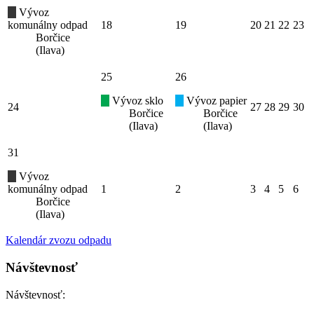
Vývoz
komunálny odpad
18
19
20
21
22
23
Borčice
(Ilava)
25
26
Vývoz sklo
Vývoz papier
24
27
28
29
30
Borčice
Borčice
(Ilava)
(Ilava)
31
Vývoz
komunálny odpad
1
2
3
4
5
6
Borčice
(Ilava)
Kalendár zvozu odpadu
Návštevnosť
Návštevnosť: