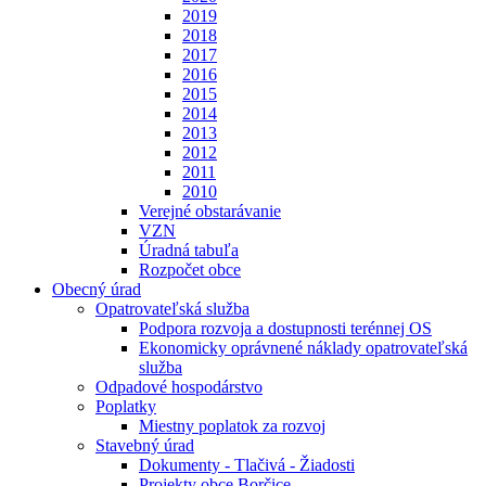
2019
2018
2017
2016
2015
2014
2013
2012
2011
2010
Verejné obstarávanie
VZN
Úradná tabuľa
Rozpočet obce
Obecný úrad
Opatrovateľská služba
Podpora rozvoja a dostupnosti terénnej OS
Ekonomicky oprávnené náklady opatrovateľská
služba
Odpadové hospodárstvo
Poplatky
Miestny poplatok za rozvoj
Stavebný úrad
Dokumenty - Tlačivá - Žiadosti
Projekty obce Borčice