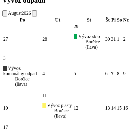
Vývoz odpadu
August
2026
Po
Ut
St
Št
Pi
So
Ne
29
Vývoz sklo
27
28
30
31
1
2
Borčice
(Ilava)
3
Vývoz
komunálny odpad
4
5
6
7
8
9
Borčice
(Ilava)
11
Vývoz plasty
10
12
13
14
15
16
Borčice
(Ilava)
17