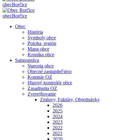
obec
Borčice
obec
Borčice
Obec
História
Symboly obce
Poloha, región
Mapa obce
Kronika obce
Samospráva
Starosta obce
Obecné zastupiteľstvo
Komisie OZ
Hlavný kontrolór obce
Zasadnutia OZ
Zverejňovanie
Zmluvy, Faktúry, Objednávky
2026
2025
2024
2023
2022
2021
2020