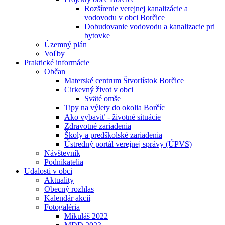
Rozšírenie verejnej kanalizácie a
vodovodu v obci Borčice
Dobudovanie vodovodu a kanalizacie pri
bytovke
Územný plán
Voľby
Praktické informácie
Občan
Materské centrum Štvorlístok Borčice
Cirkevný život v obci
Sväté omše
Tipy na výlety do okolia Borčíc
Ako vybaviť - životné situácie
Zdravotné zariadenia
Školy a predškolské zariadenia
Ústredný portál verejnej správy (ÚPVS)
Návštevník
Podnikatelia
Udalosti v obci
Aktuality
Obecný rozhlas
Kalendár akcií
Fotogaléria
Mikuláš 2022