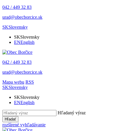
042 / 449 32 83
urad@obecborcice.sk
SK
Slovensky
SK
Slovensky
EN
English
042 / 449 32 83
urad@obecborcice.sk
Mapa webu
RSS
SK
Slovensky
SK
Slovensky
EN
English
Hľadaný výraz
Hľadať
rozšírené vyhľadávanie