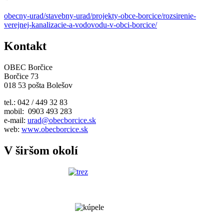
obecny-urad/stavebny-urad/projekty-obce-borcice/rozsirenie-
verejnej-kanalizacie-a-vodovodu-v-obci-borcice/
Kontakt
OBEC Borčice
Borčice 73
018 53 pošta Bolešov
tel.: 042 / 449 32 83
mobil: 0903 493 283
e-mail:
urad@obecborcice.sk
web:
www.obecborcice.sk
V širšom okolí