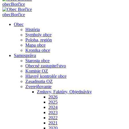
obec
Borčice
obec
Borčice
Obec
História
Symboly obce
Poloha, región
Mapa obce
Kronika obce
Samospráva
Starosta obce
Obecné zastupiteľstvo
Komisie OZ
Hlavný kontrolór obce
Zasadnutia OZ
Zverejňovanie
Zmluvy, Faktúry, Objednávky
2026
2025
2024
2023
2022
2021
2020