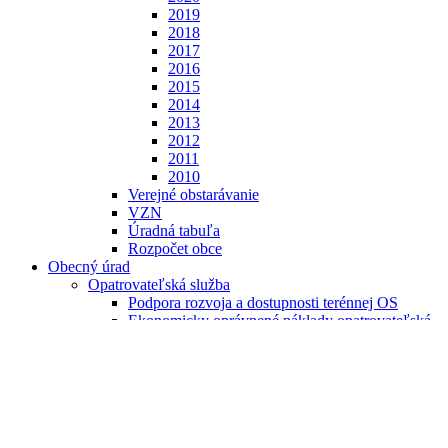
2019
2018
2017
2016
2015
2014
2013
2012
2011
2010
Verejné obstarávanie
VZN
Úradná tabuľa
Rozpočet obce
Obecný úrad
Opatrovateľská služba
Podpora rozvoja a dostupnosti terénnej OS
Ekonomicky oprávnené náklady opatrovateľská
služba
Odpadové hospodárstvo
Poplatky
Miestny poplatok za rozvoj
Stavebný úrad
Dokumenty - Tlačivá - Žiadosti
Projekty obce Borčice