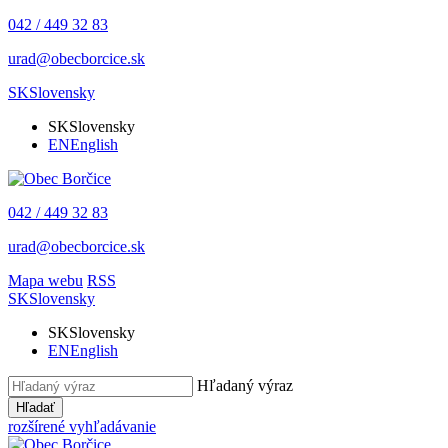
042 / 449 32 83
urad@obecborcice.sk
SK
Slovensky
SK
Slovensky
EN
English
042 / 449 32 83
urad@obecborcice.sk
Mapa webu
RSS
SK
Slovensky
SK
Slovensky
EN
English
Hľadaný výraz
Hľadať
rozšírené vyhľadávanie