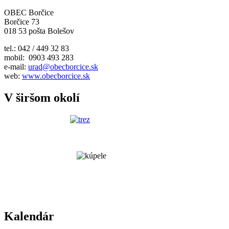
OBEC Borčice
Borčice 73
018 53 pošta Bolešov
tel.: 042 / 449 32 83
mobil: 0903 493 283
e-mail:
urad@obecborcice.sk
web:
www.obecborcice.sk
V širšom okolí
Kalendár