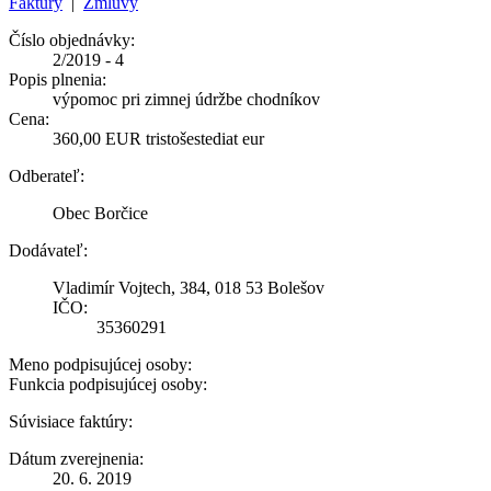
Faktúry
|
Zmluvy
Číslo objednávky:
2/2019 - 4
Popis plnenia:
výpomoc pri zimnej údržbe chodníkov
Cena:
360,00 EUR tristošestediat eur
Odberateľ:
Obec Borčice
Dodávateľ:
Vladimír Vojtech, 384, 018 53 Bolešov
IČO:
35360291
Meno podpisujúcej osoby:
Funkcia podpisujúcej osoby:
Súvisiace faktúry:
Dátum zverejnenia:
20. 6. 2019