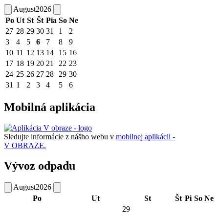
August
2026
Po
Ut
St
Št
Pia
So
Ne
27
28
29
30
31
1
2
3
4
5
6
7
8
9
10
11
12
13
14
15
16
17
18
19
20
21
22
23
24
25
26
27
28
29
30
31
1
2
3
4
5
6
Mobilná aplikácia
Sledujte informácie z nášho webu v
mobilnej aplikácii -
V OBRAZE.
Vývoz odpadu
August
2026
Po
Ut
St
Št
Pi
So
Ne
29