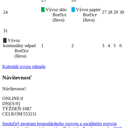
Vývoz sklo
Vývoz papier
24
27
28
29
30
Borčice
Borčice
(Ilava)
(Ilava)
31
Vývoz
komunálny odpad
1
2
3
4
5
6
Borčice
(Ilava)
Kalendár zvozu odpadu
Návštevnosť
Návštevnosť:
ONLINE:
0
DNES:
91
TÝŽDEŇ:
1087
CELKOM:
553211
Spoločný program hospodárskeho rozvoja a sociálneho rozvoja