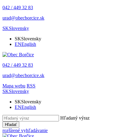
042 / 449 32 83
urad@obecborcice.sk
SK
Slovensky
SK
Slovensky
EN
English
042 / 449 32 83
urad@obecborcice.sk
Mapa webu
RSS
SK
Slovensky
SK
Slovensky
EN
English
Hľadaný výraz
Hľadať
rozšírené vyhľadávanie