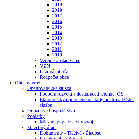
2019
2018
2017
2016
2015
2014
2013
2012
2011
2010
Verejné obstarávanie
VZN
Úradná tabuľa
Rozpočet obce
Obecný úrad
Opatrovateľská služba
Podpora rozvoja a dostupnosti terénnej OS
Ekonomicky oprávnené náklady opatrovateľská
služba
Odpadové hospodárstvo
Poplatky
Miestny poplatok za rozvoj
Stavebný úrad
Dokumenty - Tlačivá - Žiadosti
Projekty obce Borčice