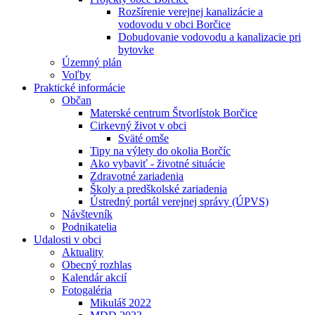
Rozšírenie verejnej kanalizácie a
vodovodu v obci Borčice
Dobudovanie vodovodu a kanalizacie pri
bytovke
Územný plán
Voľby
Praktické informácie
Občan
Materské centrum Štvorlístok Borčice
Cirkevný život v obci
Sväté omše
Tipy na výlety do okolia Borčíc
Ako vybaviť - životné situácie
Zdravotné zariadenia
Školy a predškolské zariadenia
Ústredný portál verejnej správy (ÚPVS)
Návštevník
Podnikatelia
Udalosti v obci
Aktuality
Obecný rozhlas
Kalendár akcií
Fotogaléria
Mikuláš 2022