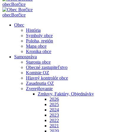
obec
Borčice
obec
Borčice
Obec
História
Symboly obce
Poloha, región
Mapa obce
Kronika obce
Samospráva
Starosta obce
Obecné zastupiteľstvo
Komisie OZ
Hlavný kontrolór obce
Zasadnutia OZ
Zverejňovanie
Zmluvy, Faktúry, Objednávky
2026
2025
2024
2023
2022
2021
2020