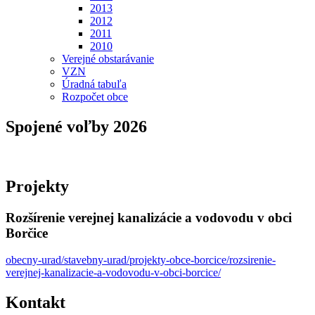
2013
2012
2011
2010
Verejné obstarávanie
VZN
Úradná tabuľa
Rozpočet obce
Spojené voľby 2026
Projekty
Rozšírenie verejnej kanalizácie a vodovodu v obci
Borčice
obecny-urad/stavebny-urad/projekty-obce-borcice/rozsirenie-
verejnej-kanalizacie-a-vodovodu-v-obci-borcice/
Kontakt