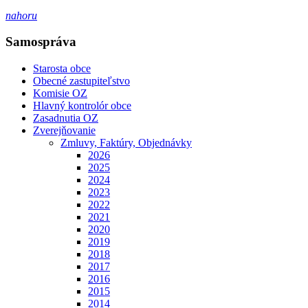
nahoru
Samospráva
Starosta obce
Obecné zastupiteľstvo
Komisie OZ
Hlavný kontrolór obce
Zasadnutia OZ
Zverejňovanie
Zmluvy, Faktúry, Objednávky
2026
2025
2024
2023
2022
2021
2020
2019
2018
2017
2016
2015
2014