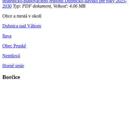
strategicko-plánovacieho regiónu Dubnicko-Ilavsko pre roky 2025-
2030
Typ: PDF dokument, Velkosť: 4.06 MB
Obce a mestá v okolí
Dubnica nad Váhom
Ilava
Obec Pruské
Nemšová
Horné srnie
Borčice