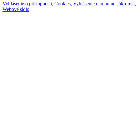
Vyhlásenie o prístupnosti
,
Cookies
,
Vyhlásenie o ochrane súkromia
,
Webové sídlo