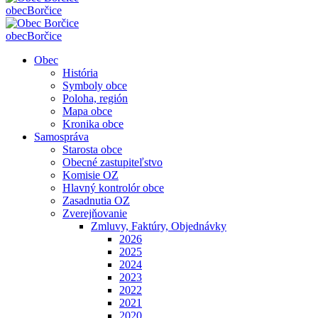
obec
Borčice
obec
Borčice
Obec
História
Symboly obce
Poloha, región
Mapa obce
Kronika obce
Samospráva
Starosta obce
Obecné zastupiteľstvo
Komisie OZ
Hlavný kontrolór obce
Zasadnutia OZ
Zverejňovanie
Zmluvy, Faktúry, Objednávky
2026
2025
2024
2023
2022
2021
2020