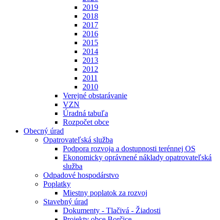
2019
2018
2017
2016
2015
2014
2013
2012
2011
2010
Verejné obstarávanie
VZN
Úradná tabuľa
Rozpočet obce
Obecný úrad
Opatrovateľská služba
Podpora rozvoja a dostupnosti terénnej OS
Ekonomicky oprávnené náklady opatrovateľská
služba
Odpadové hospodárstvo
Poplatky
Miestny poplatok za rozvoj
Stavebný úrad
Dokumenty - Tlačivá - Žiadosti
Projekty obce Borčice