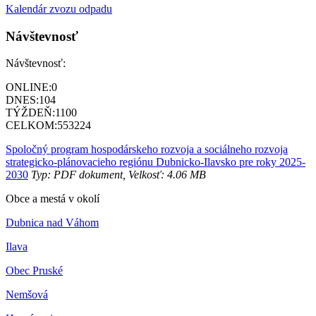
Kalendár zvozu odpadu
Návštevnosť
Návštevnosť:
ONLINE:
0
DNES:
104
TÝŽDEŇ:
1100
CELKOM:
553224
Spoločný program hospodárskeho rozvoja a sociálneho rozvoja
strategicko-plánovacieho regiónu Dubnicko-Ilavsko pre roky 2025-
2030
Typ: PDF dokument, Velkosť: 4.06 MB
Obce a mestá v okolí
Dubnica nad Váhom
Ilava
Obec Pruské
Nemšová