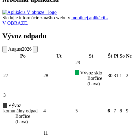
Sledujte informácie z nášho webu v
mobilnej aplikácii -
V OBRAZE.
Vývoz odpadu
August
2026
Po
Ut
St
Št
Pi
So
Ne
29
Vývoz sklo
27
28
30
31
1
2
Borčice
(Ilava)
3
Vývoz
komunálny odpad
4
5
6
7
8
9
Borčice
(Ilava)
11