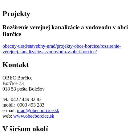
Projekty
Rozšírenie verejnej kanalizácie a vodovodu v obci
Borčice
obecny-urad/stavebny-urad/projekty-obce-borcice/rozsirenie-
verejnej-kanalizacie-a-vodovodu-v-obci-borcice/
Kontakt
OBEC Borčice
Borčice 73
018 53 pošta Bolešov
tel.: 042 / 449 32 83
mobil: 0903 493 283
e-mail:
urad@obecborcice.sk
web:
www.obecborcice.sk
V širšom okolí