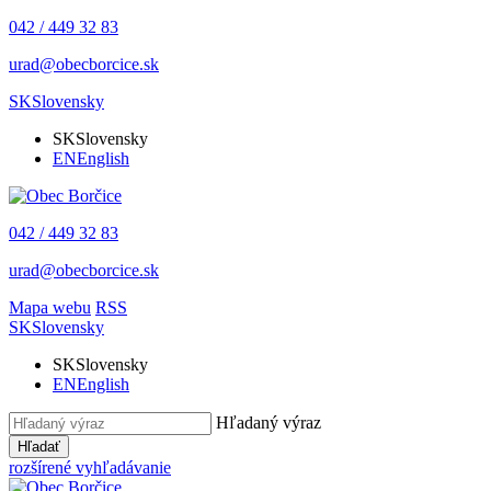
042 / 449 32 83
urad@obecborcice.sk
SK
Slovensky
SK
Slovensky
EN
English
042 / 449 32 83
urad@obecborcice.sk
Mapa webu
RSS
SK
Slovensky
SK
Slovensky
EN
English
Hľadaný výraz
Hľadať
rozšírené vyhľadávanie