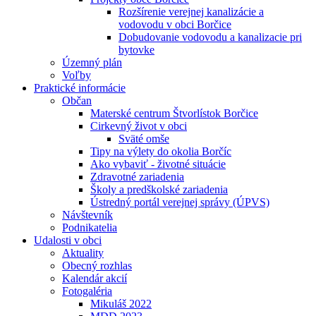
Rozšírenie verejnej kanalizácie a
vodovodu v obci Borčice
Dobudovanie vodovodu a kanalizacie pri
bytovke
Územný plán
Voľby
Praktické informácie
Občan
Materské centrum Štvorlístok Borčice
Cirkevný život v obci
Sväté omše
Tipy na výlety do okolia Borčíc
Ako vybaviť - životné situácie
Zdravotné zariadenia
Školy a predškolské zariadenia
Ústredný portál verejnej správy (ÚPVS)
Návštevník
Podnikatelia
Udalosti v obci
Aktuality
Obecný rozhlas
Kalendár akcií
Fotogaléria
Mikuláš 2022