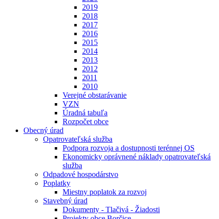
2019
2018
2017
2016
2015
2014
2013
2012
2011
2010
Verejné obstarávanie
VZN
Úradná tabuľa
Rozpočet obce
Obecný úrad
Opatrovateľská služba
Podpora rozvoja a dostupnosti terénnej OS
Ekonomicky oprávnené náklady opatrovateľská
služba
Odpadové hospodárstvo
Poplatky
Miestny poplatok za rozvoj
Stavebný úrad
Dokumenty - Tlačivá - Žiadosti
Projekty obce Borčice