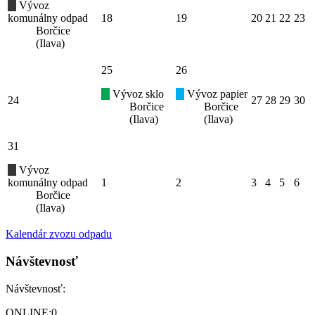
Vývoz
komunálny odpad
18
19
20
21
22
23
Borčice
(Ilava)
25
26
Vývoz sklo
Vývoz papier
24
27
28
29
30
Borčice
Borčice
(Ilava)
(Ilava)
31
Vývoz
komunálny odpad
1
2
3
4
5
6
Borčice
(Ilava)
Kalendár zvozu odpadu
Návštevnosť
Návštevnosť:
ONLINE:
0