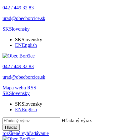
042 / 449 32 83
urad@obecborcice.sk
SK
Slovensky
SK
Slovensky
EN
English
042 / 449 32 83
urad@obecborcice.sk
Mapa webu
RSS
SK
Slovensky
SK
Slovensky
EN
English
Hľadaný výraz
Hľadať
rozšírené vyhľadávanie