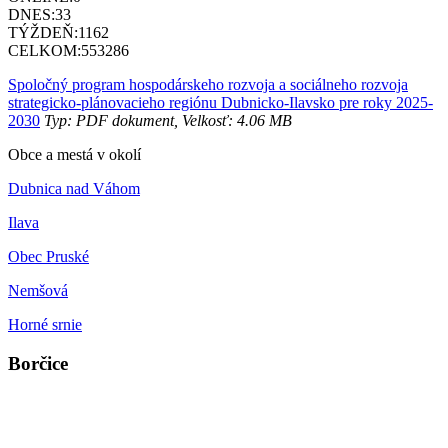
DNES:
33
TÝŽDEŇ:
1162
CELKOM:
553286
Spoločný program hospodárskeho rozvoja a sociálneho rozvoja
strategicko-plánovacieho regiónu Dubnicko-Ilavsko pre roky 2025-
2030
Typ: PDF dokument, Velkosť: 4.06 MB
Obce a mestá v okolí
Dubnica nad Váhom
Ilava
Obec Pruské
Nemšová
Horné srnie
Borčice