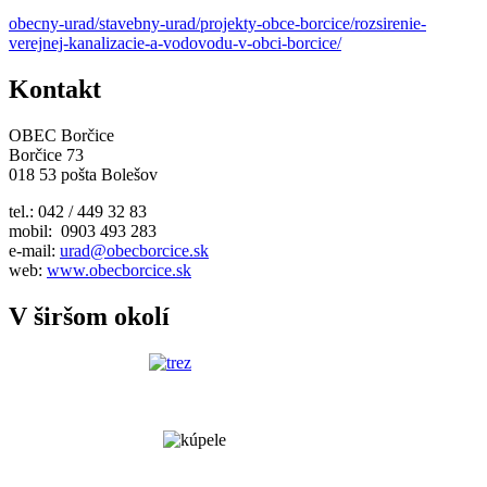
obecny-urad/stavebny-urad/projekty-obce-borcice/rozsirenie-
verejnej-kanalizacie-a-vodovodu-v-obci-borcice/
Kontakt
OBEC Borčice
Borčice 73
018 53 pošta Bolešov
tel.: 042 / 449 32 83
mobil: 0903 493 283
e-mail:
urad@obecborcice.sk
web:
www.obecborcice.sk
V širšom okolí