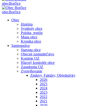
obec
Borčice
obec
Borčice
Obec
História
Symboly obce
Poloha, región
Mapa obce
Kronika obce
Samospráva
Starosta obce
Obecné zastupiteľstvo
Komisie OZ
Hlavný kontrolór obce
Zasadnutia OZ
Zverejňovanie
Zmluvy, Faktúry, Objednávky
2026
2025
2024
2023
2022
2021
2020