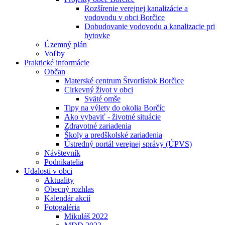
Rozšírenie verejnej kanalizácie a
vodovodu v obci Borčice
Dobudovanie vodovodu a kanalizacie pri
bytovke
Územný plán
Voľby
Praktické informácie
Občan
Materské centrum Štvorlístok Borčice
Cirkevný život v obci
Sväté omše
Tipy na výlety do okolia Borčíc
Ako vybaviť - životné situácie
Zdravotné zariadenia
Školy a predškolské zariadenia
Ústredný portál verejnej správy (ÚPVS)
Návštevník
Podnikatelia
Udalosti v obci
Aktuality
Obecný rozhlas
Kalendár akcií
Fotogaléria
Mikuláš 2022