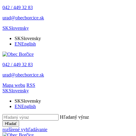
042 / 449 32 83
urad@obecborcice.sk
SK
Slovensky
SK
Slovensky
EN
English
042 / 449 32 83
urad@obecborcice.sk
Mapa webu
RSS
SK
Slovensky
SK
Slovensky
EN
English
Hľadaný výraz
Hľadať
rozšírené vyhľadávanie