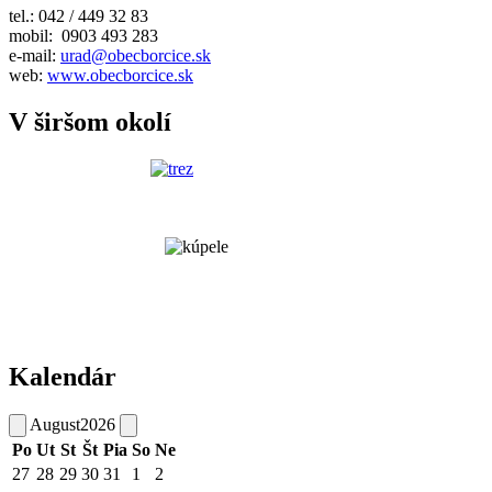
tel.: 042 / 449 32 83
mobil: 0903 493 283
e-mail:
urad@obecborcice.sk
web:
www.obecborcice.sk
V širšom okolí
Kalendár
August
2026
Po
Ut
St
Št
Pia
So
Ne
27
28
29
30
31
1
2