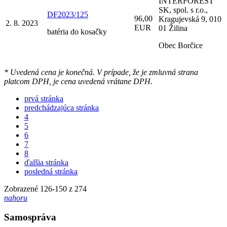
INTERFOREST
SK, spol. s r.o.,
DF2023/125
96,00
Kragujevská 9, 010
2. 8. 2023
EUR
01 Žilina
batéria do kosačky
Obec Borčice
* Uvedená cena je konečná. V prípade, že je zmluvná strana
platcom DPH, je cena uvedená vrátane DPH.
prvá stránka
predchádzajúca stránka
4
5
6
7
8
ďalšia stránka
posledná stránka
Zobrazené
126
-
150
z 274
nahoru
Samospráva