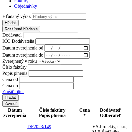
Faktúry
Objednávky
Hľadaný výraz
Hľadať
Rozšírené hľadanie
Dodávateľ
IČO Dodávatelia
Dátum zverejnenia od
Dátum zverejnenia do
Zverejnený v roku
Číslo faktúry
Popis plnenia
Cena od
Cena do
Zrušiť filter
Zavrieť
Dátum
Číslo faktúry
Cena
Dodávateľ
zverejnenia
Popis plnenia
*
Odberateľ
DF2023/149
VS-Projekty, s.r.o.,
M.R.Štefánika