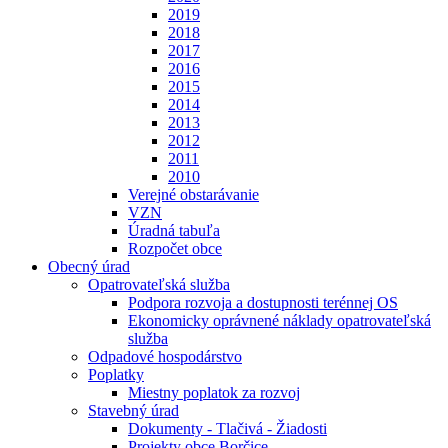
2019
2018
2017
2016
2015
2014
2013
2012
2011
2010
Verejné obstarávanie
VZN
Úradná tabuľa
Rozpočet obce
Obecný úrad
Opatrovateľská služba
Podpora rozvoja a dostupnosti terénnej OS
Ekonomicky oprávnené náklady opatrovateľská
služba
Odpadové hospodárstvo
Poplatky
Miestny poplatok za rozvoj
Stavebný úrad
Dokumenty - Tlačivá - Žiadosti
Projekty obce Borčice