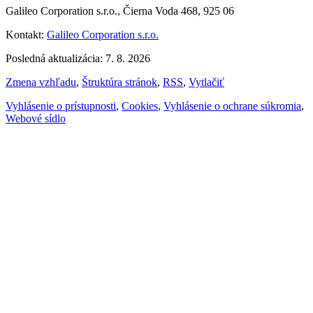
Galileo Corporation s.r.o., Čierna Voda 468, 925 06
Kontakt:
Galileo Corporation s.r.o.
Posledná aktualizácia: 7. 8. 2026
Zmena vzhľadu
,
Štruktúra stránok
,
RSS
,
Vytlačiť
Vyhlásenie o prístupnosti
,
Cookies
,
Vyhlásenie o ochrane súkromia
,
Webové sídlo