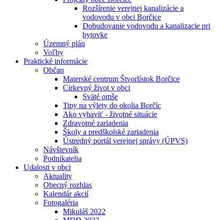
Rozšírenie verejnej kanalizácie a
vodovodu v obci Borčice
Dobudovanie vodovodu a kanalizacie pri
bytovke
Územný plán
Voľby
Praktické informácie
Občan
Materské centrum Štvorlístok Borčice
Cirkevný život v obci
Sväté omše
Tipy na výlety do okolia Borčíc
Ako vybaviť - životné situácie
Zdravotné zariadenia
Školy a predškolské zariadenia
Ústredný portál verejnej správy (ÚPVS)
Návštevník
Podnikatelia
Udalosti v obci
Aktuality
Obecný rozhlas
Kalendár akcií
Fotogaléria
Mikuláš 2022