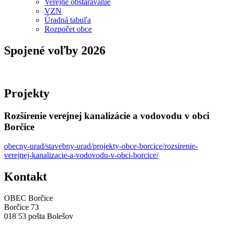
Verejné obstarávanie
VZN
Úradná tabuľa
Rozpočet obce
Spojené voľby 2026
Projekty
Rozšírenie verejnej kanalizácie a vodovodu v obci
Borčice
obecny-urad/stavebny-urad/projekty-obce-borcice/rozsirenie-
verejnej-kanalizacie-a-vodovodu-v-obci-borcice/
Kontakt
OBEC Borčice
Borčice 73
018 53 pošta Bolešov