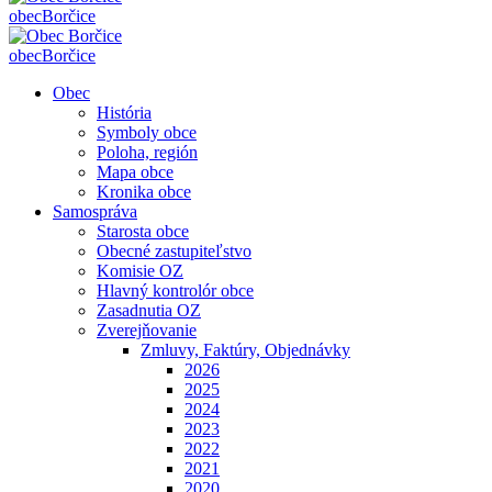
obec
Borčice
obec
Borčice
Obec
História
Symboly obce
Poloha, región
Mapa obce
Kronika obce
Samospráva
Starosta obce
Obecné zastupiteľstvo
Komisie OZ
Hlavný kontrolór obce
Zasadnutia OZ
Zverejňovanie
Zmluvy, Faktúry, Objednávky
2026
2025
2024
2023
2022
2021
2020