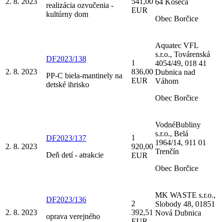
2. 8. 2023
541,00
64 Košeca
realizácia ozvučenia -
EUR
kultúrny dom
Obec Borčice
Aquatec VFL
s.r.o., Továrenská
DF2023/138
1
4054/49, 018 41
2. 8. 2023
836,00
Dubnica nad
PP-C biela-mantinely na
EUR
Váhom
detské ihrisko
Obec Borčice
VodnéBubliny
s.r.o., Belá
1
DF2023/137
1964/14, 911 01
2. 8. 2023
920,00
Trenčín
Deň detí - atrakcie
EUR
Obec Borčice
MK WASTE s.r.o.,
DF2023/136
2
Slobody 48, 01851
2. 8. 2023
392,51
Nová Dubnica
oprava verejného
EUR