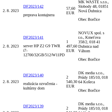
MK WASTE s.r.o.,
DF2023/142
Slobody 48, 01851
57,60
2. 8. 2023
Nová Dubnica
EUR
preprava kontajnera
Obec Borčice
NOVUX spol. s
DF2023/141
r.o., Kmeťova
1
358/2, 018 41
server HP Z2 G9 TWR
2. 8. 2023
497,60
Dubnica nad
i7-
EUR
Váhom
12700/32GB/512/W11PD
Obec Borčice
DK media s.r.o.,
DF2023/140
2
Prúdy 185/10, 018
2. 8. 2023
540,30
64 Košeca
realizácia ozvučenia -
EUR
kultúrny dom
Obec Borčice
DK media s.r.o.,
DF2023/139
2
Prúdy 185/10, 018