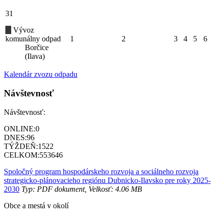
31
Vývoz
komunálny odpad
1
2
3
4
5
6
Borčice
(Ilava)
Kalendár zvozu odpadu
Návštevnosť
Návštevnosť:
ONLINE:
0
DNES:
96
TÝŽDEŇ:
1522
CELKOM:
553646
Spoločný program hospodárskeho rozvoja a sociálneho rozvoja
strategicko-plánovacieho regiónu Dubnicko-Ilavsko pre roky 2025-
2030
Typ: PDF dokument, Velkosť: 4.06 MB
Obce a mestá v okolí