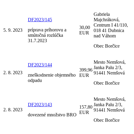
Gabriela
DF2023/145
Majchráková,
Centrum I 41/110,
30,00
príprava príhorovu a
5. 9. 2023
018 41 Dubnica
EUR
smútočná rozlúčka
nad Váhom
31.7.2023
Obec Borčice
Mesto Nemšová,
DF2023/144
Janka Palu 2/3,
399,96
2. 8. 2023
91441 Nemšová
zneškodnenie objemného
EUR
odpadu
Obec Borčice
Mesto Nemšová,
DF2023/143
Janka Palu 2/3,
157,80
2. 8. 2023
91441 Nemšová
EUR
dovezené množstvo BRO
Obec Borčice