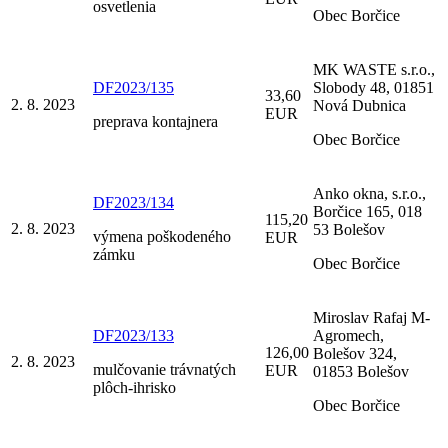
osvetlenia
Obec Borčice
MK WASTE s.r.o.,
DF2023/135
Slobody 48, 01851
33,60
2. 8. 2023
Nová Dubnica
EUR
preprava kontajnera
Obec Borčice
Anko okna, s.r.o.,
DF2023/134
Borčice 165, 018
115,20
2. 8. 2023
53 Bolešov
výmena poškodeného
EUR
zámku
Obec Borčice
Miroslav Rafaj M-
DF2023/133
Agromech,
126,00
Bolešov 324,
2. 8. 2023
mulčovanie trávnatých
EUR
01853 Bolešov
plôch-ihrisko
Obec Borčice