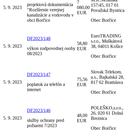
7
projektová dokumentácia
157/45, 017 01
5. 9. 2023
080,00
"Rozšírenie verejnej
Považská Bystrica
EUR
kanalizácie a vodovodu v
obci Borčice
Obec Borčice
EuroTRADING
DF2023/148
s.r.o., Muškátová
58,80
5. 9. 2023
38, 04011 Košice
výkon zodpovednej osoby
EUR
08/2023
Obec Borčice
Slovak Telekom,
DF2023/147
a.s., Bajkalská 28,
75,56
5. 9. 2023
817 62 Bratislava
poplatok za telefón a
EUR
internet
Obec Borčice
POLEŠKO,s.r.o.,
DF2023/146
26, 020 61 Dolná
48,00
5. 9. 2023
Breznica
služby ochrany pred
EUR
požiarmi 7/2023
Obec Borčice