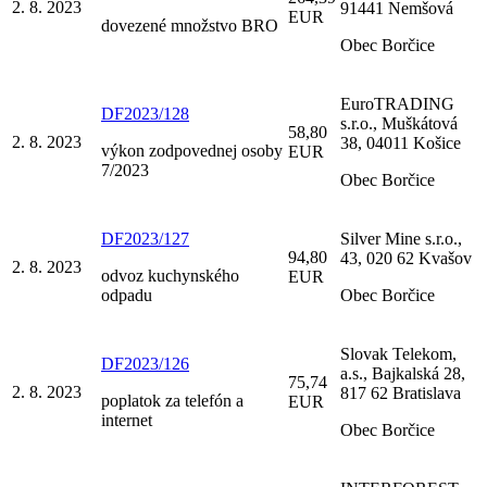
2. 8. 2023
91441 Nemšová
EUR
dovezené množstvo BRO
Obec Borčice
EuroTRADING
DF2023/128
s.r.o., Muškátová
58,80
2. 8. 2023
38, 04011 Košice
výkon zodpovednej osoby
EUR
7/2023
Obec Borčice
DF2023/127
Silver Mine s.r.o.,
94,80
43, 020 62 Kvašov
2. 8. 2023
odvoz kuchynského
EUR
odpadu
Obec Borčice
Slovak Telekom,
DF2023/126
a.s., Bajkalská 28,
75,74
2. 8. 2023
817 62 Bratislava
poplatok za telefón a
EUR
internet
Obec Borčice