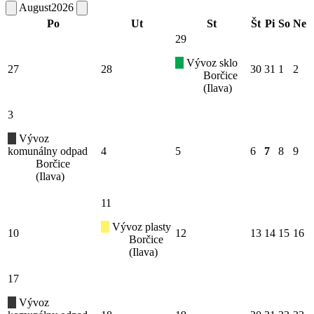
August
2026
Po
Ut
St
Št
Pi
So
Ne
29
Vývoz sklo
27
28
30
31
1
2
Borčice
(Ilava)
3
Vývoz
komunálny odpad
4
5
6
7
8
9
Borčice
(Ilava)
11
Vývoz plasty
10
12
13
14
15
16
Borčice
(Ilava)
17
Vývoz