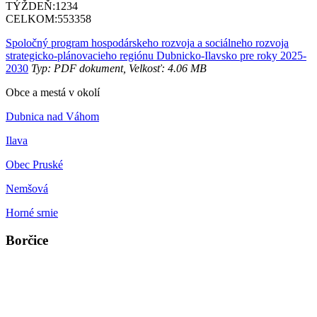
TÝŽDEŇ:
1234
CELKOM:
553358
Spoločný program hospodárskeho rozvoja a sociálneho rozvoja
strategicko-plánovacieho regiónu Dubnicko-Ilavsko pre roky 2025-
2030
Typ: PDF dokument, Velkosť: 4.06 MB
Obce a mestá v okolí
Dubnica nad Váhom
Ilava
Obec Pruské
Nemšová
Horné srnie
Borčice