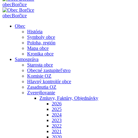
obec
Borčice
obec
Borčice
Obec
História
Symboly obce
Poloha, región
Mapa obce
Kronika obce
Samospráva
Starosta obce
Obecné zastupiteľstvo
Komisie OZ
Hlavný kontrolór obce
Zasadnutia OZ
Zverejňovanie
Zmluvy, Faktúry, Objednávky
2026
2025
2024
2023
2022
2021
2020