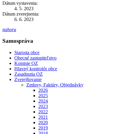
Dátum vystavenia:
4. 5. 2023
Dátum zverejnenia:
6. 6. 2023
nahoru
Samospráva
Starosta obce
Obecné zastupiteľstvo
Komisie OZ
Hlavný kontrolór obce
Zasadnutia OZ
Zverejňovanie
Zmluvy, Faktúry, Objednávky
2026
2025
2024
2023
2022
2021
2020
2019
2018