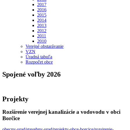
2017
2016
2015
2014
2013
2012
2011
2010
Verejné obstarávanie
VZN
Úradná tabuľa
Rozpočet obce
Spojené voľby 2026
Projekty
Rozšírenie verejnej kanalizácie a vodovodu v obci
Borčice
obecny-urad/stavebny-urad/projekty-obce-borcice/rozsirenie-