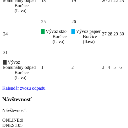
komunálny odpad
18
19
20
21
22
23
Borčice
(Ilava)
25
26
Vývoz sklo
Vývoz papier
24
27
28
29
30
Borčice
Borčice
(Ilava)
(Ilava)
31
Vývoz
komunálny odpad
1
2
3
4
5
6
Borčice
(Ilava)
Kalendár zvozu odpadu
Návštevnosť
Návštevnosť:
ONLINE:
0
DNES:
105