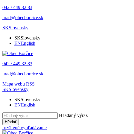
042 / 449 32 83
urad@obecborcice.sk
SK
Slovensky
SK
Slovensky
EN
English
042 / 449 32 83
urad@obecborcice.sk
Mapa webu
RSS
SK
Slovensky
SK
Slovensky
EN
English
Hľadaný výraz
Hľadať
rozšírené vyhľadávanie