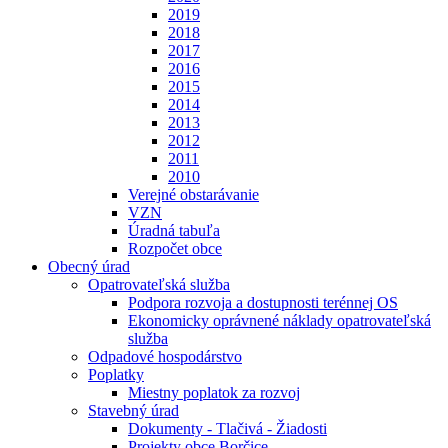
2019
2018
2017
2016
2015
2014
2013
2012
2011
2010
Verejné obstarávanie
VZN
Úradná tabuľa
Rozpočet obce
Obecný úrad
Opatrovateľská služba
Podpora rozvoja a dostupnosti terénnej OS
Ekonomicky oprávnené náklady opatrovateľská
služba
Odpadové hospodárstvo
Poplatky
Miestny poplatok za rozvoj
Stavebný úrad
Dokumenty - Tlačivá - Žiadosti
Projekty obce Borčice