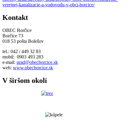
verejnej-kanalizacie-a-vodovodu-v-obci-borcice/
Kontakt
OBEC Borčice
Borčice 73
018 53 pošta Bolešov
tel.: 042 / 449 32 83
mobil: 0903 493 283
e-mail:
urad@obecborcice.sk
web:
www.obecborcice.sk
V širšom okolí