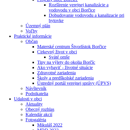
Rozšírenie verejnej kanalizácie a
vodovodu v obci Borčice
Dobudovanie vodovodu a kanalizacie pri
bytovke
Územný plán
Voľby
Praktické informácie
Občan
Materské centrum Štvorlístok Borčice
Cirkevný život v obci
Sväté omše
Tipy na výlety do okolia Borčíc
Ako vybaviť - životné situácie
Zdravotné zariadenia
Školy a predškolské zariadenia
Ústredný portál verejnej správy (ÚPVS)
Návštevník
Podnikatelia
Udalosti v obci
Aktuality
Obecný rozhlas
Kalendár akcií
Fotogaléria
Mikuláš 2022