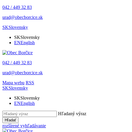
042 / 449 32 83
urad@obecborcice.sk
SK
Slovensky
SK
Slovensky
EN
English
042 / 449 32 83
urad@obecborcice.sk
Mapa webu
RSS
SK
Slovensky
SK
Slovensky
EN
English
Hľadaný výraz
Hľadať
rozšírené vyhľadávanie