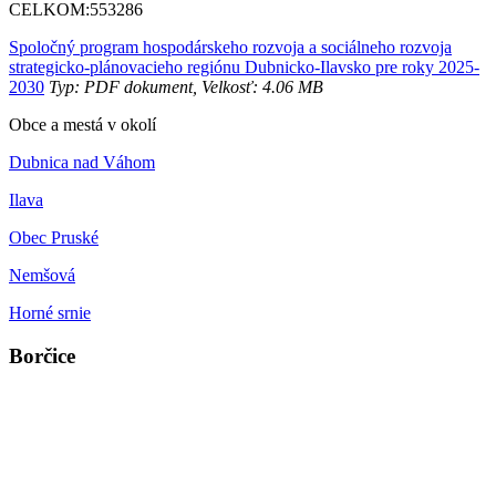
CELKOM:
553286
Spoločný program hospodárskeho rozvoja a sociálneho rozvoja
strategicko-plánovacieho regiónu Dubnicko-Ilavsko pre roky 2025-
2030
Typ: PDF dokument, Velkosť: 4.06 MB
Obce a mestá v okolí
Dubnica nad Váhom
Ilava
Obec Pruské
Nemšová
Horné srnie
Borčice