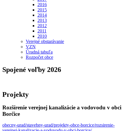
2016
2015
2014
2013
2012
2011
2010
Verejné obstarávanie
VZN
Úradná tabuľa
Rozpočet obce
Spojené voľby 2026
Projekty
Rozšírenie verejnej kanalizácie a vodovodu v obci
Borčice
obecny-urad/stavebny-urad/projekty-obce-borcice/rozsirenie-
verejnej-kanalizacie-a-vodovodu-v-obci-borcice/