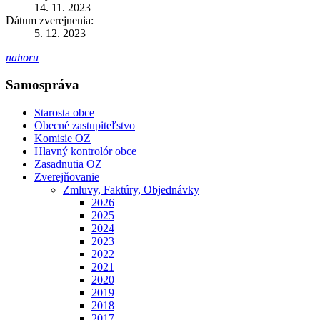
14. 11. 2023
Dátum zverejnenia:
5. 12. 2023
nahoru
Samospráva
Starosta obce
Obecné zastupiteľstvo
Komisie OZ
Hlavný kontrolór obce
Zasadnutia OZ
Zverejňovanie
Zmluvy, Faktúry, Objednávky
2026
2025
2024
2023
2022
2021
2020
2019
2018
2017