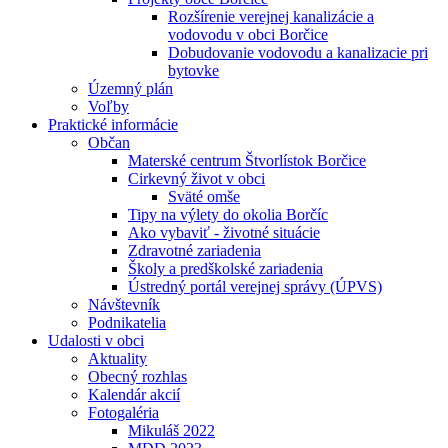
Rozšírenie verejnej kanalizácie a
vodovodu v obci Borčice
Dobudovanie vodovodu a kanalizacie pri
bytovke
Územný plán
Voľby
Praktické informácie
Občan
Materské centrum Štvorlístok Borčice
Cirkevný život v obci
Sväté omše
Tipy na výlety do okolia Borčíc
Ako vybaviť - životné situácie
Zdravotné zariadenia
Školy a predškolské zariadenia
Ústredný portál verejnej správy (ÚPVS)
Návštevník
Podnikatelia
Udalosti v obci
Aktuality
Obecný rozhlas
Kalendár akcií
Fotogaléria
Mikuláš 2022