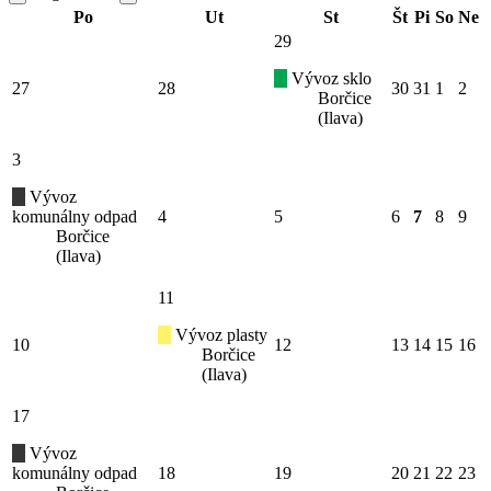
Po
Ut
St
Št
Pi
So
Ne
29
Vývoz sklo
27
28
30
31
1
2
Borčice
(Ilava)
3
Vývoz
komunálny odpad
4
5
6
7
8
9
Borčice
(Ilava)
11
Vývoz plasty
10
12
13
14
15
16
Borčice
(Ilava)
17
Vývoz
komunálny odpad
18
19
20
21
22
23