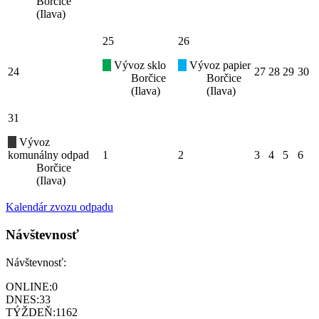
Borčice
(Ilava)
25
26
Vývoz sklo
Vývoz papier
24
27
28
29
30
Borčice
Borčice
(Ilava)
(Ilava)
31
Vývoz
komunálny odpad
1
2
3
4
5
6
Borčice
(Ilava)
Kalendár zvozu odpadu
Návštevnosť
Návštevnosť:
ONLINE:
0
DNES:
33
TÝŽDEŇ:
1162