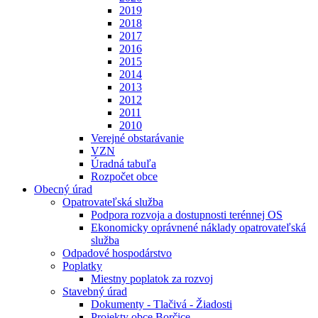
2019
2018
2017
2016
2015
2014
2013
2012
2011
2010
Verejné obstarávanie
VZN
Úradná tabuľa
Rozpočet obce
Obecný úrad
Opatrovateľská služba
Podpora rozvoja a dostupnosti terénnej OS
Ekonomicky oprávnené náklady opatrovateľská
služba
Odpadové hospodárstvo
Poplatky
Miestny poplatok za rozvoj
Stavebný úrad
Dokumenty - Tlačivá - Žiadosti
Projekty obce Borčice