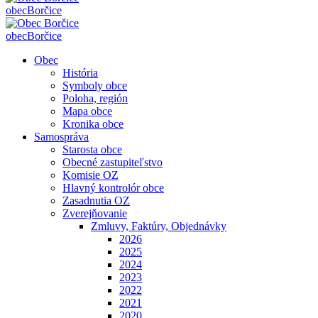
obec
Borčice
obec
Borčice
Obec
História
Symboly obce
Poloha, región
Mapa obce
Kronika obce
Samospráva
Starosta obce
Obecné zastupiteľstvo
Komisie OZ
Hlavný kontrolór obce
Zasadnutia OZ
Zverejňovanie
Zmluvy, Faktúry, Objednávky
2026
2025
2024
2023
2022
2021
2020