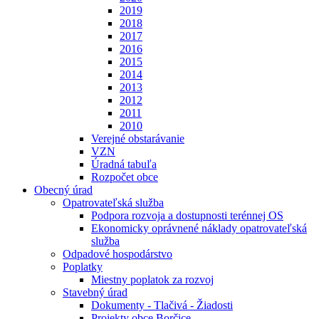
2019
2018
2017
2016
2015
2014
2013
2012
2011
2010
Verejné obstarávanie
VZN
Úradná tabuľa
Rozpočet obce
Obecný úrad
Opatrovateľská služba
Podpora rozvoja a dostupnosti terénnej OS
Ekonomicky oprávnené náklady opatrovateľská
služba
Odpadové hospodárstvo
Poplatky
Miestny poplatok za rozvoj
Stavebný úrad
Dokumenty - Tlačivá - Žiadosti
Projekty obce Borčice