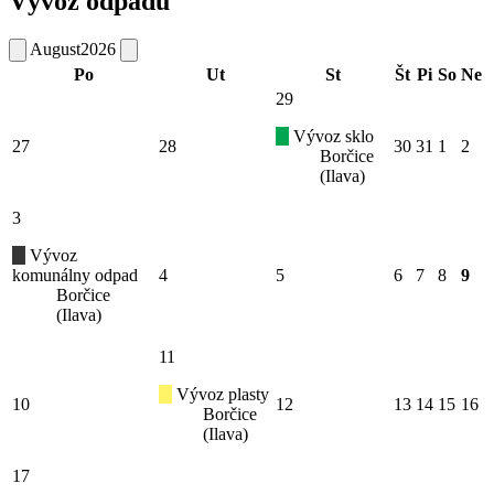
Vývoz odpadu
August
2026
Po
Ut
St
Št
Pi
So
Ne
29
Vývoz sklo
27
28
30
31
1
2
Borčice
(Ilava)
3
Vývoz
komunálny odpad
4
5
6
7
8
9
Borčice
(Ilava)
11
Vývoz plasty
10
12
13
14
15
16
Borčice
(Ilava)
17