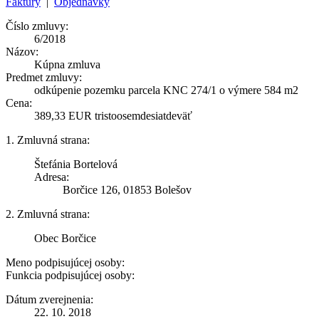
Faktúry
|
Objednávky
Číslo zmluvy:
6/2018
Názov:
Kúpna zmluva
Predmet zmluvy:
odkúpenie pozemku parcela KNC 274/1 o výmere 584 m2
Cena:
389,33 EUR tristoosemdesiatdeväť
1. Zmluvná strana:
Štefánia Bortelová
Adresa:
Borčice 126, 01853 Bolešov
2. Zmluvná strana:
Obec Borčice
Meno podpisujúcej osoby:
Funkcia podpisujúcej osoby:
Dátum zverejnenia:
22. 10. 2018