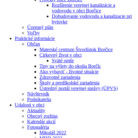
Rozšírenie verejnej kanalizácie a
vodovodu v obci Borčice
Dobudovanie vodovodu a kanalizacie pri
bytovke
Územný plán
Voľby
Praktické informácie
Občan
Materské centrum Štvorlístok Borčice
Cirkevný život v obci
Sväté omše
Tipy na výlety do okolia Borčíc
Ako vybaviť - životné situácie
Zdravotné zariadenia
Školy a predškolské zariadenia
Ústredný portál verejnej správy (ÚPVS)
Návštevník
Podnikatelia
Udalosti v obci
Aktuality
Obecný rozhlas
Kalendár akcií
Fotogaléria
Mikuláš 2022