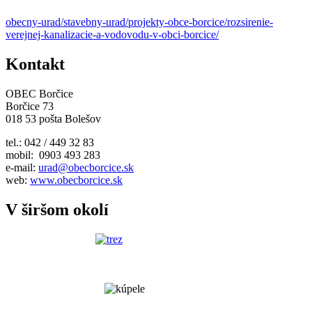
obecny-urad/stavebny-urad/projekty-obce-borcice/rozsirenie-
verejnej-kanalizacie-a-vodovodu-v-obci-borcice/
Kontakt
OBEC Borčice
Borčice 73
018 53 pošta Bolešov
tel.: 042 / 449 32 83
mobil: 0903 493 283
e-mail:
urad@obecborcice.sk
web:
www.obecborcice.sk
V širšom okolí