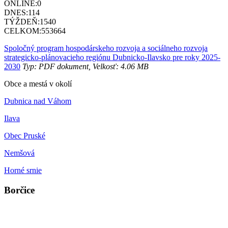
ONLINE:
0
DNES:
114
TÝŽDEŇ:
1540
CELKOM:
553664
Spoločný program hospodárskeho rozvoja a sociálneho rozvoja
strategicko-plánovacieho regiónu Dubnicko-Ilavsko pre roky 2025-
2030
Typ: PDF dokument, Velkosť: 4.06 MB
Obce a mestá v okolí
Dubnica nad Váhom
Ilava
Obec Pruské
Nemšová
Horné srnie
Borčice