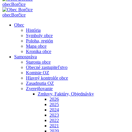
obec
Borčice
obec
Borčice
Obec
História
Symboly obce
Poloha, región
Mapa obce
Kronika obce
Samospráva
Starosta obce
Obecné zastupiteľstvo
Komisie OZ
Hlavný kontrolór obce
Zasadnutia OZ
Zverejňovanie
Zmluvy, Faktúry, Objednávky
2026
2025
2024
2023
2022
2021
2020