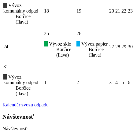
Vývoz
komunálny odpad
18
19
20
21
22
23
Borčice
(Ilava)
25
26
Vývoz sklo
Vývoz papier
24
27
28
29
30
Borčice
Borčice
(Ilava)
(Ilava)
31
Vývoz
komunálny odpad
1
2
3
4
5
6
Borčice
(Ilava)
Kalendár zvozu odpadu
Návštevnosť
Návštevnosť: