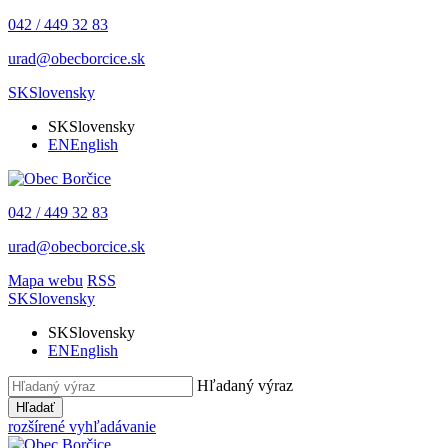
042 / 449 32 83
urad@obecborcice.sk
SK
Slovensky
SK
Slovensky
EN
English
042 / 449 32 83
urad@obecborcice.sk
Mapa webu
RSS
SK
Slovensky
SK
Slovensky
EN
English
Hľadaný výraz
Hľadať
rozšírené vyhľadávanie