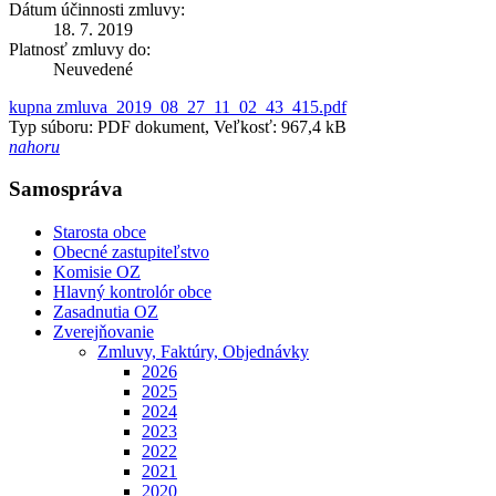
Dátum účinnosti zmluvy:
18. 7. 2019
Platnosť zmluvy do:
Neuvedené
kupna zmluva_2019_08_27_11_02_43_415.pdf
Typ súboru: PDF dokument, Veľkosť: 967,4 kB
nahoru
Samospráva
Starosta obce
Obecné zastupiteľstvo
Komisie OZ
Hlavný kontrolór obce
Zasadnutia OZ
Zverejňovanie
Zmluvy, Faktúry, Objednávky
2026
2025
2024
2023
2022
2021
2020